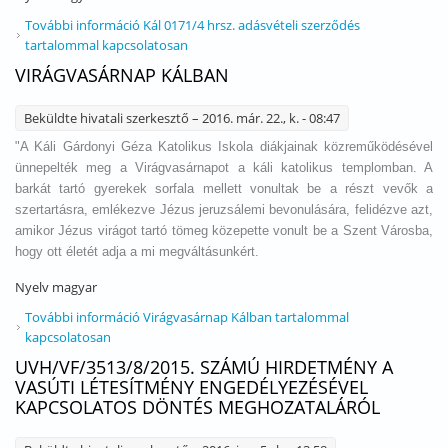
További információ
Kál 0171/4 hrsz. adásvételi szerződés
tartalommal kapcsolatosan
VIRÁGVASÁRNAP KÁLBAN
Beküldte
hivatali szerkesztő
– 2016. már. 22., k. - 08:47
"A Káli Gárdonyi Géza Katolikus Iskola diákjainak közreműködésével
ünnepelték meg a Virágvasárnapot a káli katolikus templomban. A
barkát tartó gyerekek sorfala mellett vonultak be a részt vevők a
szertartásra, emlékezve Jézus jeruzsálemi bevonulására, felidézve azt,
amikor Jézus virágot tartó tömeg közepette vonult be a Szent Városba,
hogy ott életét adja a mi megváltásunkért.
Nyelv
magyar
További információ
Virágvasárnap Kálban tartalommal
kapcsolatosan
UVH/VF/3513/8/2015. SZÁMÚ HIRDETMÉNY A
VASÚTI LÉTESÍTMÉNY ENGEDÉLYEZÉSÉVEL
KAPCSOLATOS DÖNTÉS MEGHOZATALÁRÓL