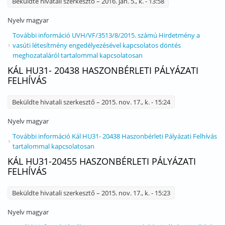
Beküldte
hivatali szerkesztő
– 2016. jan. 5., k. - 13:58
Nyelv
magyar
További információ
UVH/VF/3513/8/2015. számú Hirdetmény a
vasúti létesítmény engedélyezésével kapcsolatos döntés
meghozataláról tartalommal kapcsolatosan
KÁL HU31- 20438 HASZONBÉRLETI PÁLYÁZATI
FELHÍVÁS
Beküldte
hivatali szerkesztő
– 2015. nov. 17., k. - 15:24
Nyelv
magyar
További információ
Kál HU31- 20438 Haszonbérleti Pályázati Felhívás
tartalommal kapcsolatosan
KÁL HU31-20455 HASZONBÉRLETI PÁLYÁZATI
FELHÍVÁS
Beküldte
hivatali szerkesztő
– 2015. nov. 17., k. - 15:23
Nyelv
magyar