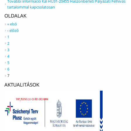
További információ
Kál HU31-20455 Haszonbérleti Pályázati Felhívás
tartalommal kapcsolatosan
OLDALAK
« első
‹ előző
1
2
3
4
5
6
7
AKTUALITÁSOK