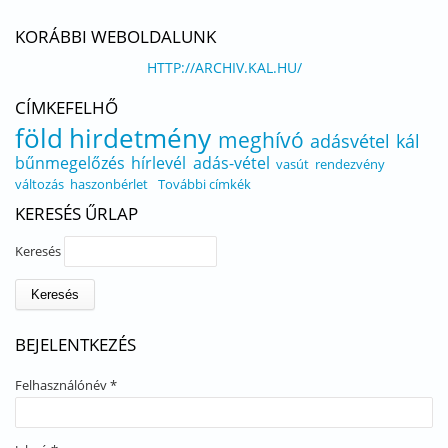
KORÁBBI WEBOLDALUNK
HTTP://ARCHIV.KAL.HU/
CÍMKEFELHŐ
föld
hirdetmény
meghívó
adásvétel
kál
bűnmegelőzés
hírlevél
adás-vétel
vasút
rendezvény
változás
haszonbérlet
További címkék
KERESÉS ŰRLAP
Keresés
BEJELENTKEZÉS
Felhasználónév
*