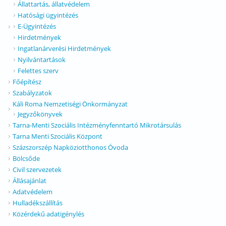
Állattartás, állatvédelem
Hatósági ügyintézés
E-Ügyintézés
Hirdetmények
Ingatlanárverési Hirdetmények
Nyilvántartások
Felettes szerv
Főépítész
Szabályzatok
Káli Roma Nemzetiségi Önkormányzat
Jegyzőkönyvek
Tarna-Menti Szociális Intézményfenntartó Mikrotársulás
Tarna Menti Szociális Központ
Százszorszép Napköziotthonos Óvoda
Bölcsőde
Civil szervezetek
Állásajánlat
Adatvédelem
Hulladékszállítás
Közérdekű adatigénylés