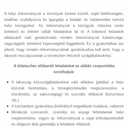
A helyi önkormányzat a törvények keretei között, saját felelősségére,
önállóan szabályozza és igazgatja a feladat- és hatáskörébe tartozó
helyi közügyeket. Az önkormányzat a közügyek intézése során
kötelező és önként vállalt feladatokat lát el. A kötelező feladatok
ellátásáról való gondoskodás minden önkormányzat kötelessége,
nagyságától, teherbíró képességétől függetlenül. Ez a gyakorlatban azt
jelenti, hogy minden önkormányzatnak gondoskodnia kell arról, hogy a
lakosok hozzájussanak a törvényben felsorolt szolgáltatásokhoz.
A kötelezően ellátandó feladatokat az alábbi csoportokba
sorolhatjuk:
A lakosság közszolgáltatásokkal való ellátása (például a helyi
közutak fenntartása, a tömegközlekedés megszervezése, a
közoktatás, az egészségügyi és szociális ellátások biztosítása
stb.)
A közhatalom gyakorlása (különböző engedélyek kiadása), valamint
Mindezek szervezeti, személyi és anyagi feltételeinek helyi
megteremtése, vagyis az önkormányzat a saját költségvetéséből
és dolgozói által garantálja a feladatok ellátását.