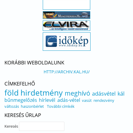
KORÁBBI WEBOLDALUNK
HTTP://ARCHIV.KAL.HU/
CÍMKEFELHŐ
föld
hirdetmény
meghívó
adásvétel
kál
bűnmegelőzés
hírlevél
adás-vétel
vasút
rendezvény
változás
haszonbérlet
További címkék
KERESÉS ŰRLAP
Keresés