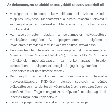
Az önkormányzat az alábbi személyekből és szervezetekből áll
A polgármester feladata a képviselőtestülettel közösen az adott
település irányítása. Meghatározza a hivatal feladatait, előkészíti
és végrehajtja a döntéseket. Megszervezi az önkormányzat
munkarendjét.
Az alpolgármester feladata a polgármester helyettesítése,
munkájának segítése. Az alpolgármestert a polgármester
javaslatára a képviselő-testület választja titkos szavazással.
Képviselőtestület feladatköre szerteágazó. Az önkormányzati
ügyek szabályozása (rendeletalkotás), a helyi adófajták és annak
mértékének meghatározása, az önkormányzati tulajdon
tekintetében a tulajdonost megillető jogok gyakorlása is a
képviselőtestület hatáskörébe tartozik.
Bizottságok: közreműködnek az önkormányzati feladatok
megvalósításában. Különösen jelentős szerepük a döntés
előkészítésben, a döntések végrehajtásának szervezésében és
ellenőrzésében. Tagjaik nagyrészt a képviselő testület tagjai, de
lehetnek tagjai nem képviselők is.
Jegyző a polgármesteri hivatal közigazgatási vezetője