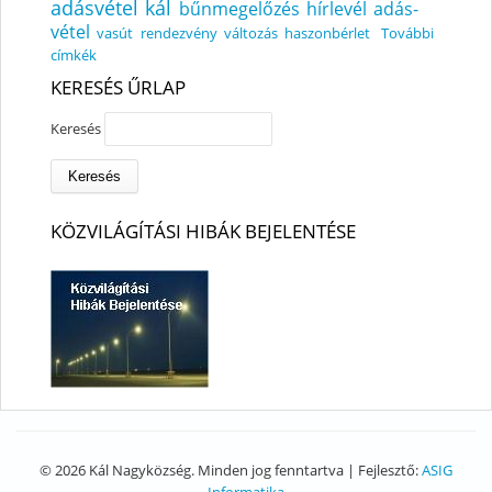
adásvétel
kál
bűnmegelőzés
hírlevél
adás-
vétel
vasút
rendezvény
változás
haszonbérlet
További
címkék
KERESÉS ŰRLAP
Keresés
KÖZVILÁGÍTÁSI HIBÁK BEJELENTÉSE
© 2026 Kál Nagyközség. Minden jog fenntartva | Fejlesztő:
ASIG
Informatika