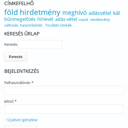
CÍMKEFELHŐ
föld
hirdetmény
meghívó
adásvétel
kál
bűnmegelőzés
hírlevél
adás-vétel
vasút
rendezvény
változás
haszonbérlet
További címkék
KERESÉS ŰRLAP
Keresés
BEJELENTKEZÉS
Felhasználónév
*
Jelszó
*
Új jelszó igénylése