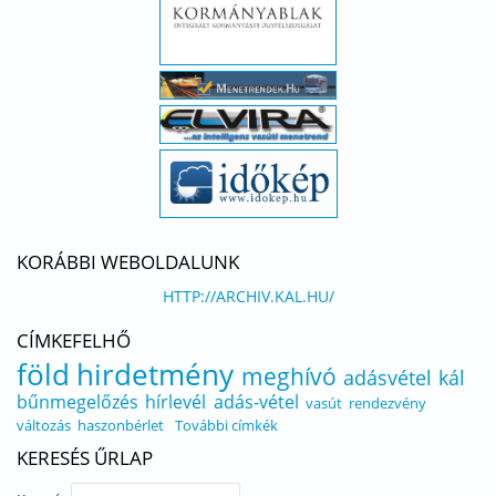
KORÁBBI WEBOLDALUNK
HTTP://ARCHIV.KAL.HU/
CÍMKEFELHŐ
föld
hirdetmény
meghívó
adásvétel
kál
bűnmegelőzés
hírlevél
adás-vétel
vasút
rendezvény
változás
haszonbérlet
További címkék
KERESÉS ŰRLAP