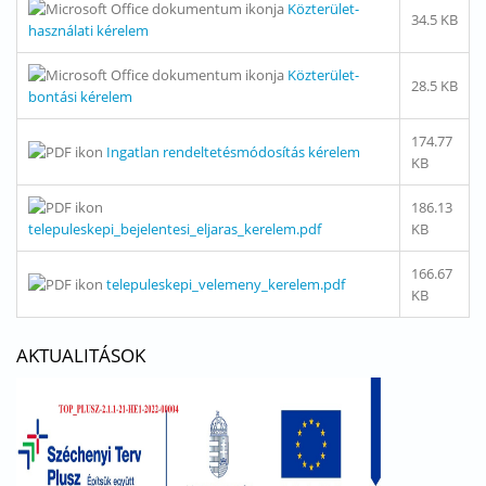
Közterület-
34.5 KB
használati kérelem
Közterület-
28.5 KB
bontási kérelem
174.77
Ingatlan rendeltetésmódosítás kérelem
KB
186.13
telepuleskepi_bejelentesi_eljaras_kerelem.pdf
KB
166.67
telepuleskepi_velemeny_kerelem.pdf
KB
AKTUALITÁSOK