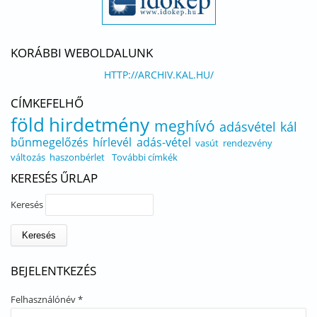
KORÁBBI WEBOLDALUNK
HTTP://ARCHIV.KAL.HU/
CÍMKEFELHŐ
föld
hirdetmény
meghívó
adásvétel
kál
bűnmegelőzés
hírlevél
adás-vétel
vasút
rendezvény
változás
haszonbérlet
További címkék
KERESÉS ŰRLAP
Keresés
BEJELENTKEZÉS
Felhasználónév
*