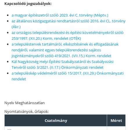
Kapcsolódó jogszabályok:
a magyar építészetről szóló 2023. évi C. törvény (Méptv.)
az általános közigazgatási rendtartásról szóló 2016. évi CL. törvény
(Ákr.)
az országos településrendezési és építési követelményekről szóló
253/1997. (XII.20.) Korm. rendelet (OTÉK)
a településtervek tartalmáról, elkészítésének és elfogadásának
rendjéről, valamint egyes településrendezési sajátos
jogintézményekről szóló 419/2021. (VII.15.) Korm. rendelet
Kál Nagyközség Helyi Építési Szabályzatáról és Szabályozási
Tervéről szóló 3/2021. (II.17.) Önkormányzati rendelet
a településkép védelméről szóló 15/2017. (XII.29.) Önkormányzati
rendelet
Nyelv
Meghatározatlan
Nyomtatványok, űrlapok:
Csatolmány
Méret