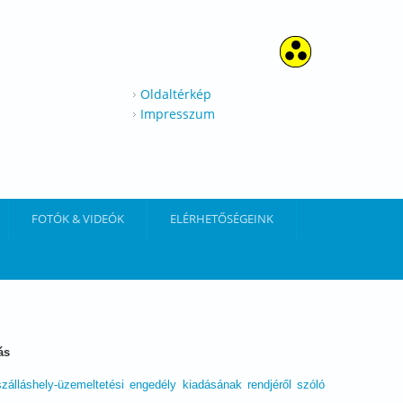
Oldaltérkép
Impresszum
FOTÓK & VIDEÓK
ELÉRHETŐSÉGEINK
ás
 szálláshely-üzemeltetési engedély kiadásának rendjéről szóló