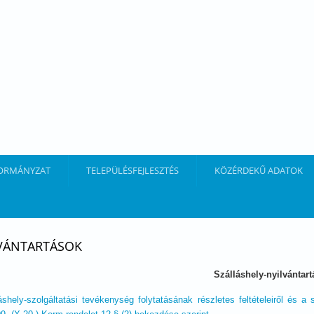
ORMÁNYZAT
TELEPÜLÉSFEJLESZTÉS
KÖZÉRDEKŰ ADATOK
VÁNTARTÁSOK
Szálláshely-nyilvántart
áshely-szolgáltatási tevékenység folytatásának részletes feltételeiről és a