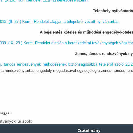
9. (X.20.) Korm.rendelet 12.§ (2) bekezdése szerint
.
Telephely nyilvántart
013. (II. 27.) Korm. Rendelet alapján a telepekről vezett nyilvántartás
.
A bejelentés köteles és működési engedély-kötele
009. (IX. 29.) Korm. Rendelet alapján a kereskedelmi tevékenységek végzéséne
Zenés, táncos rendezvények nyi
, táncos rendezvények működésének biztonságosabbá tételéről szóló 23/2011
 a rendezvénytartási engedély megadásával egyidejűleg a zenés, táncos rend
agyar
tványok, űrlapok:
Csatolmány