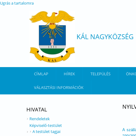
Ugrás a tartalomra
KÁL NAGYKÖZSÉG
CÍMLAP
HÍREK
TELEPÜLÉS
ÖNK
VÁLASZTÁSI INFORMÁCIÓK
NYIL
HIVATAL
Rendeletek
Képviselő-testület
A száll
A testület tagjai