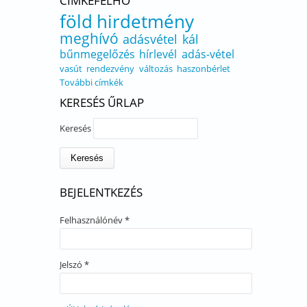
CÍMKEFELHŐ
föld
hirdetmény
meghívó
adásvétel
kál
bűnmegelőzés
hírlevél
adás-vétel
vasút
rendezvény
változás
haszonbérlet
További címkék
KERESÉS ŰRLAP
Keresés
BEJELENTKEZÉS
Felhasználónév
*
Jelszó
*