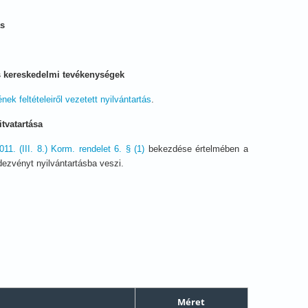
ás
s kereskedelmi tevékenységek
k feltételeiről vezetett nyilvántartás
.
tvatartása
. (III. 8.) Korm. rendelet 6. § (1)
bekezdése értelmében a
ezvényt nyilvántartásba veszi.
Méret