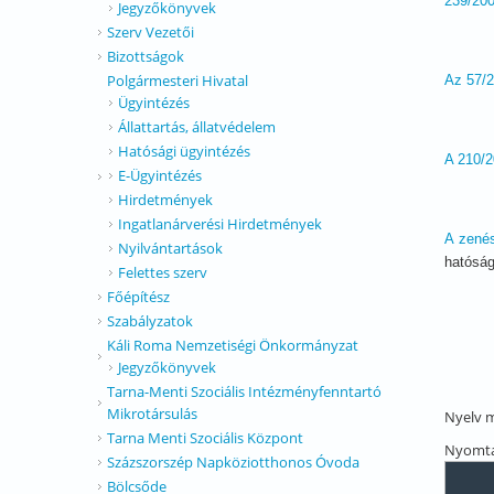
239/200
Jegyzőkönyvek
Szerv Vezetői
Bizottságok
Polgármesteri Hivatal
Az 57/2
Ügyintézés
Állattartás, állatvédelem
Hatósági ügyintézés
A 210/2
E-Ügyintézés
Hirdetmények
Ingatlanárverési Hirdetmények
A zenés
Nyilvántartások
hatóság
Felettes szerv
Főépítész
Szabályzatok
Káli Roma Nemzetiségi Önkormányzat
Jegyzőkönyvek
Tarna-Menti Szociális Intézményfenntartó
Mikrotársulás
Nyelv
m
Tarna Menti Szociális Központ
Nyomta
Százszorszép Napköziotthonos Óvoda
Bölcsőde