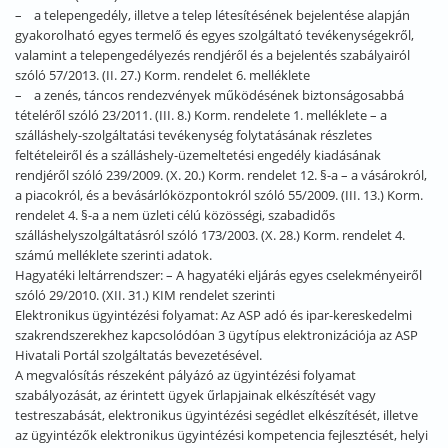
– a telepengedély, illetve a telep létesítésének bejelentése alapján
gyakorolható egyes termelő és egyes szolgáltató tevékenységekről,
valamint a telepengedélyezés rendjéről és a bejelentés szabályairól
szóló 57/2013. (II. 27.) Korm. rendelet 6. melléklete
– a zenés, táncos rendezvények működésének biztonságosabbá
tételéről szóló 23/2011. (III. 8.) Korm. rendelete 1. melléklete – a
szálláshely-szolgáltatási tevékenység folytatásának részletes
feltételeiről és a szálláshely-üzemeltetési engedély kiadásának
rendjéről szóló 239/2009. (X. 20.) Korm. rendelet 12. §-a – a vásárokról,
a piacokról, és a bevásárlóközpontokról szóló 55/2009. (III. 13.) Korm.
rendelet 4. §-a a nem üzleti célú közösségi, szabadidős
szálláshelyszolgáltatásról szóló 173/2003. (X. 28.) Korm. rendelet 4.
számú melléklete szerinti adatok.
Hagyatéki leltárrendszer: – A hagyatéki eljárás egyes cselekményeiről
szóló 29/2010. (XII. 31.) KIM rendelet szerinti
Elektronikus ügyintézési folyamat: Az ASP adó és ipar-kereskedelmi
szakrendszerekhez kapcsolódóan 3 ügytípus elektronizációja az ASP
Hivatali Portál szolgáltatás bevezetésével.
A megvalósítás részeként pályázó az ügyintézési folyamat
szabályozását, az érintett ügyek űrlapjainak elkészítését vagy
testreszabását, elektronikus ügyintézési segédlet elkészítését, illetve
az ügyintézők elektronikus ügyintézési kompetencia fejlesztését, helyi