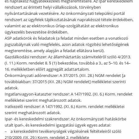
és naprakész hagyatékkezelés megteremtésére. Az Ipar kereskedelem
rendszert az érintett helyi vállalkozások, törvényben
nyilvántartásának vezetésére. Az önkormányzati települési portál
rendszert az ügyfelek tájékoztatásának naprakésszé tétele érdekében,
valamint az az elektronikus űrlap-szolgáltatást az elektronikus
ügykezelés bevezetése érdekében.
ASP adatkörök és feladatok (a feladat minden esetben a vonatkozó
jogszabálynak való megfelelés, azon adatok rögzítési lehetőségének
megteremtése, amely alapján a feladat ellátásra kerül).
Gazdálkodási rendszer: Az államháztartás számviteléről szóló 4/2013.
(I. 11.) Korm. rendelet 8. § (1) bekezdése, továbbá a 3., az 5–10. és 14–
16. mellékletben előírt aggregált adattartalom.
Önkormányzati adórendszer: A 37/2015. (XII. 28.) NGM rendelet [a
továbbiakban: 37/2015 (XII. 28.) NGM rendelet] mellékletei szerinti
adatok.
Ingatlanvagyon-kataszter rendszer: A 147/1992. (XI. 6.) Korm. rendelet
mellékletei szerint meghatározott adatok.
Iratkezelő rendszer: A 147/1992. (XI. 6.) Korm. rendelet mellékletei
szerint meghatározott adatok.
Ipar- és kereskedelmi szakrendszer: Az önkormányzati hatáskörbe
utalt ipari-, és kereskedelmi igazgatási ügyek egyes adatai:
– a kereskedelmi tevékenységek végzésének feltételeiről szóló
210/2009. (IX. 29.) Korm. rendelet 2. melléklete