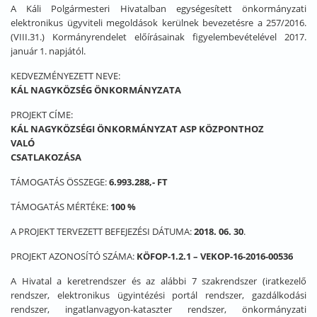
A Káli Polgármesteri Hivatalban egységesített önkormányzati
elektronikus ügyviteli megoldások kerülnek bevezetésre a 257/2016.
(VIII.31.) Kormányrendelet előírásainak figyelembevételével 2017.
január 1. napjától.
KEDVEZMÉNYEZETT NEVE:
KÁL NAGYKÖZSÉG ÖNKORMÁNYZATA
PROJEKT CÍME:
KÁL NAGYKÖZSÉGI ÖNKORMÁNYZAT ASP KÖZPONTHOZ
VALÓ
CSATLAKOZÁ
TÁMOGATÁS ÖSSZEGE:
6.993.288,- FT
TÁMOGATÁS MÉRTÉKE:
100 %
A PROJEKT TERVEZETT BEFEJEZÉSI DÁTUMA:
2018. 06. 30
.
PROJEKT AZONOSÍTÓ SZÁMA:
KÖFOP-1.2.1 – VEKOP-16-2016-00536
A Hivatal a keretrendszer és az alábbi 7 szakrendszer (iratkezelő
rendszer, elektronikus ügyintézési portál rendszer, gazdálkodási
rendszer, ingatlanvagyon-kataszter rendszer, önkormányzati