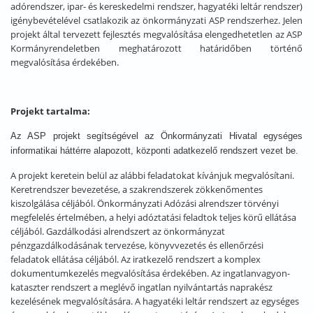
adórendszer, ipar- és kereskedelmi rendszer, hagyatéki leltár rendszer)
igénybevételével csatlakozik az önkormányzati ASP rendszerhez. Jelen
projekt által tervezett fejlesztés megvalósítása elengedhetetlen az ASP
Kormányrendeletben meghatározott határidőben történő
megvalósítása érdekében.
Projekt tartalma:
Az ASP projekt segítségével az Önkormányzati Hivatal egységes
informatikai háttérre alapozott, központi adatkezelő rendszert vezet be.
A projekt keretein belül az alábbi feladatokat kívánjuk megvalósítani.
Keretrendszer bevezetése, a szakrendszerek zökkenőmentes
kiszolgálása céljából. Önkormányzati Adózási alrendszer törvényi
megfelelés értelmében, a helyi adóztatási feladtok teljes körű ellátása
céljából. Gazdálkodási alrendszert az önkormányzat
pénzgazdálkodásának tervezése, könyvvezetés és ellenőrzési
feladatok ellátása céljából. Az iratkezelő rendszert a komplex
dokumentumkezelés megvalósítása érdekében. Az ingatlanvagyon-
kataszter rendszert a meglévő ingatlan nyilvántartás naprakész
kezelésének megvalósítására. A hagyatéki leltár rendszert az egységes