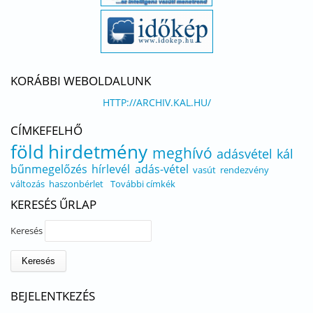
KORÁBBI WEBOLDALUNK
HTTP://ARCHIV.KAL.HU/
CÍMKEFELHŐ
föld
hirdetmény
meghívó
adásvétel
kál
bűnmegelőzés
hírlevél
adás-vétel
vasút
rendezvény
változás
haszonbérlet
További címkék
KERESÉS ŰRLAP
Keresés
BEJELENTKEZÉS