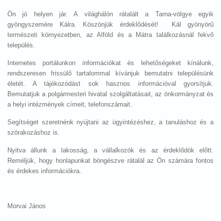
Ön jó helyen jár. A világhálón rátalált a Tarna-völgye egyik
gyöngyszemére Kálra. Köszönjük érdeklődését! Kál gyönyörű
természeti környezetben, az Alföld és a Mátra találkozásnál fekvő
település.
Internetes portálunkon információkat és lehetőségeket kínálunk,
rendszeresen frissülő tartalommal kívánjuk bemutatni településünk
életét. A tájékozódást sok hasznos információval gyorsítjuk.
Bemutatjuk a polgármesteri hivatal szolgáltatásait, az önkormányzat és
a helyi intézmények címeit, telefonszámait.
Segítséget szeretnénk nyújtani az ügyintézéshez, a tanuláshoz és a
szórakozáshoz is.
Nyitva állunk a lakosság, a vállalkozók és az érdeklődök előtt.
Reméljük, hogy honlapunkat böngészve rátalál az Ön számára fontos
és érdekes információkra.
Morvai János