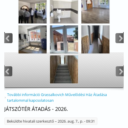
<
>
<
>
További információ
Grassalkovich Művelődési Ház Átadása
tartalommal kapcsolatosan
JÁTSZÓTÉR ÁTADÁS - 2026.
Beküldte
hivatali szerkesztő
– 2026. aug. 7., p. - 09:31