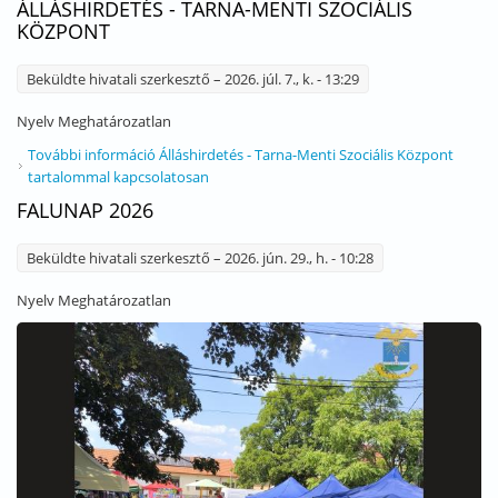
ÁLLÁSHIRDETÉS - TARNA-MENTI SZOCIÁLIS
KÖZPONT
Beküldte
hivatali szerkesztő
– 2026. júl. 7., k. - 13:29
Nyelv
Meghatározatlan
További információ
Álláshirdetés - Tarna-Menti Szociális Központ
tartalommal kapcsolatosan
FALUNAP 2026
Beküldte
hivatali szerkesztő
– 2026. jún. 29., h. - 10:28
Nyelv
Meghatározatlan