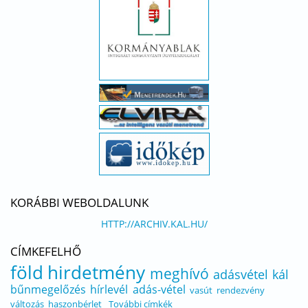
KORÁBBI WEBOLDALUNK
HTTP://ARCHIV.KAL.HU/
CÍMKEFELHŐ
föld
hirdetmény
meghívó
adásvétel
kál
bűnmegelőzés
hírlevél
adás-vétel
vasút
rendezvény
változás
haszonbérlet
További címkék