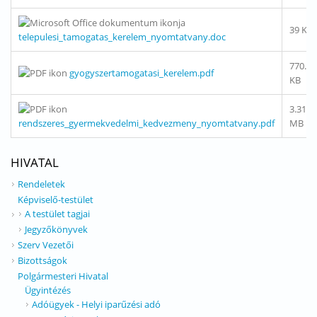
39 KB
telepulesi_tamogatas_kerelem_nyomtatvany.doc
770.68
gyogyszertamogatasi_kerelem.pdf
KB
3.31
rendszeres_gyermekvedelmi_kedvezmeny_nyomtatvany.pdf
MB
HIVATAL
Rendeletek
Képviselő-testület
A testület tagjai
Jegyzőkönyvek
Szerv Vezetői
Bizottságok
Polgármesteri Hivatal
Ügyintézés
Adóügyek - Helyi iparűzési adó