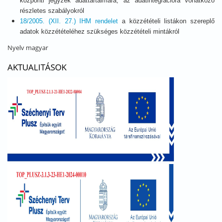
központi jegyzék adattartalmára, az adatintegrációra vonatkozó
részletes szabályokról
18/2005. (XII. 27.) IHM rendelet
a közzétételi listákon szereplő
adatok közzétételéhez szükséges közzétételi mintákról
Nyelv
magyar
AKTUALITÁSOK