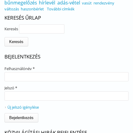
bűnmegelőzés
hírlevél
adás-vétel
vasút
rendezvény
változás
haszonbérlet
További címkék
KERESÉS ŰRLAP
Keresés
BEJELENTKEZÉS
Felhasználónév
*
Jelszó
*
Új jelszó igénylése
KÖZVILÁGÍTÁSI HIBÁK BEJELENTÉSE