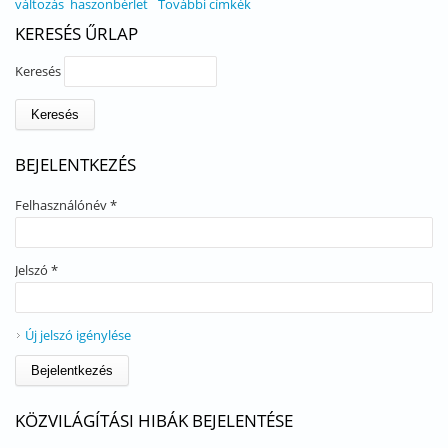
változás
haszonbérlet
További címkék
KERESÉS ŰRLAP
Keresés
BEJELENTKEZÉS
Felhasználónév
*
Jelszó
*
Új jelszó igénylése
KÖZVILÁGÍTÁSI HIBÁK BEJELENTÉSE