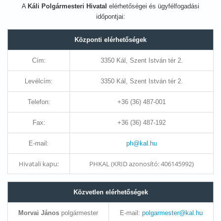
A
Káli Polgármesteri Hivatal
elérhetőségei és ügyfélfogadási
időpontjai:
Központi elérhetőségek
Cím:
3350 Kál, Szent István tér 2.
Levélcím:
3350 Kál, Szent István tér 2.
Telefon:
+36 (36) 487-001
Fax:
+36 (36) 487-192
E-mail:
ph@kal.hu
Hivatali kapu:
PHKAL (KRID azonosító: 406145992)
Közvetlen elérhetőségek
Morvai János
polgármester
E-mail:
polgarmester@kal.hu