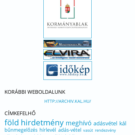
KORÁBBI WEBOLDALUNK
HTTP://ARCHIV.KAL.HU/
CÍMKEFELHŐ
föld
hirdetmény
meghívó
adásvétel
kál
bűnmegelőzés
hírlevél
adás-vétel
vasút
rendezvény