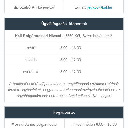
dr. Szabó Anikó
jegyző
E-mail:
jegyzo@kal.hu
Ügyfélfogadási időpontok
Káli Polgármesteri Hivatal
– 3350 Kál, Szent István tér 2.
hétfő
8:00 – 16:00
szerda
8:00 – 12:00
csütörtök
8:00 – 12:00
A fentiektől eltérő időpontokban az ügyfélfogadás szünetel. Kérjük
tisztelt Ügyfeleinket, hogy a zavartalan munkavégzés érdekében az
ügyfélfogadási időt betartani szíveskedjenek. Köszönjük!
Fogadóórák
Morvai János
polgármester
minden hétfőn 8:00 – 15:30