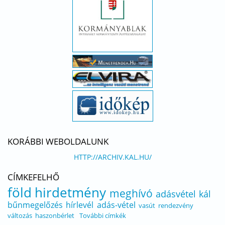
KORÁBBI WEBOLDALUNK
HTTP://ARCHIV.KAL.HU/
CÍMKEFELHŐ
föld
hirdetmény
meghívó
adásvétel
kál
bűnmegelőzés
hírlevél
adás-vétel
vasút
rendezvény
változás
haszonbérlet
További címkék