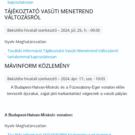
kapcsolatosan
TÁJÉKOZTATÓ VASÚTI MENETREND
VÁLTOZÁSRÓL
Beküldte
hivatali szerkesztő
– 2024. júl. 29., h. - 09:30
Nyelv
Meghatározatlan
További információ
Tájékoztató Vasúti Menetrend Változásról
tartalommal kapcsolatosan
MÁVINFORM KÖZLEMÉNY
Beküldte
hivatali szerkesztő
– 2024. ápr. 17., sze. - 10:03
A Budapest-Hatvan-Miskolc és a Füzesabony-Eger vonalon előre
tervezett éjszakai, zajjal járó karbantartást végeznek a vasúti pályán.
A Budapest-Hatvan-Miskolc vonalon:
Nyelv
Meghatározatlan
További információ
MÁVINFORM Közlemény tartalommal