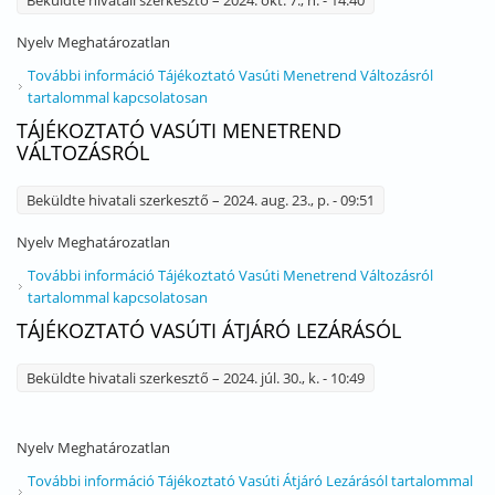
Beküldte
hivatali szerkesztő
– 2024. okt. 7., h. - 14:40
Nyelv
Meghatározatlan
További információ
Tájékoztató Vasúti Menetrend Változásról
tartalommal kapcsolatosan
TÁJÉKOZTATÓ VASÚTI MENETREND
VÁLTOZÁSRÓL
Beküldte
hivatali szerkesztő
– 2024. aug. 23., p. - 09:51
Nyelv
Meghatározatlan
További információ
Tájékoztató Vasúti Menetrend Változásról
tartalommal kapcsolatosan
TÁJÉKOZTATÓ VASÚTI ÁTJÁRÓ LEZÁRÁSÓL
Beküldte
hivatali szerkesztő
– 2024. júl. 30., k. - 10:49
Nyelv
Meghatározatlan
További információ
Tájékoztató Vasúti Átjáró Lezárásól tartalommal