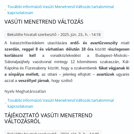
További információ
Vasúti Menetrend Változás tartalommal
kapcsolatosan
VASÚTI MENETREND VÁLTOZÁS
Beküldte
hivatali szerkesztő
– 2025. jún. 23., h. - 14:18
A katasztrófavédelem utasítására
erdő- és avartűzveszély
miatt
szerdán, reggel 8 és várhatóan délután 18 óra
között r
észlegesen
korlátozni kell
a vonatközlekedést a Budapest–Miskolc–
Sátoraljaújhely vasútvonal mintegy 12 kilométeres szakaszán, Kál-
Kápolna és Füzesabony között, hogy a szakemberek
fákat vágjanak ki
a sínpálya mellett,
az ottani – jelenleg elfojtott –
avartüzek
ugyanis
azzal a
veszéllyel járnak
, hogy szélső
Nyelv
Meghatározatlan
További információ
Vasúti Menetrend Változás tartalommal
kapcsolatosan
TÁJÉKOZTATÓ VASÚTI MENETREND
VÁLTOZÁSRÓL