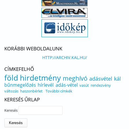
KORÁBBI WEBOLDALUNK
HTTP://ARCHIV.KAL.HU/
CÍMKEFELHŐ
föld
hirdetmény
meghívó
adásvétel
kál
bűnmegelőzés
hírlevél
adás-vétel
vasút
rendezvény
változás
haszonbérlet
További címkék
KERESÉS ŰRLAP
Keresés