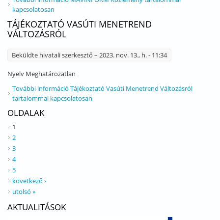
kapcsolatosan
TÁJÉKOZTATÓ VASÚTI MENETREND
VÁLTOZÁSRÓL
Beküldte
hivatali szerkesztő
– 2023. nov. 13., h. - 11:34
Nyelv
Meghatározatlan
További információ
Tájékoztató Vasúti Menetrend Változásról
tartalommal kapcsolatosan
OLDALAK
1
2
3
4
5
következő ›
utolsó »
AKTUALITÁSOK