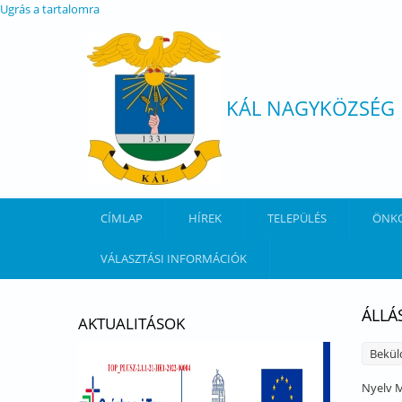
Ugrás a tartalomra
KÁL NAGYKÖZSÉG
CÍMLAP
HÍREK
TELEPÜLÉS
ÖNK
VÁLASZTÁSI INFORMÁCIÓK
ÁLLÁ
AKTUALITÁSOK
Bekül
Nyelv
M