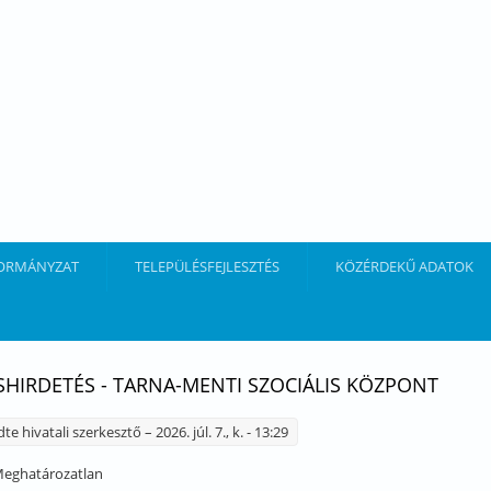
ORMÁNYZAT
TELEPÜLÉSFEJLESZTÉS
KÖZÉRDEKŰ ADATOK
SHIRDETÉS - TARNA-MENTI SZOCIÁLIS KÖZPONT
dte
hivatali szerkesztő
– 2026. júl. 7., k. - 13:29
eghatározatlan