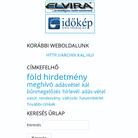
KORÁBBI WEBOLDALUNK
HTTP://ARCHIV.KAL.HU/
CÍMKEFELHŐ
föld
hirdetmény
meghívó
adásvétel
kál
bűnmegelőzés
hírlevél
adás-vétel
vasút
rendezvény
változás
haszonbérlet
További címkék
KERESÉS ŰRLAP
Keresés