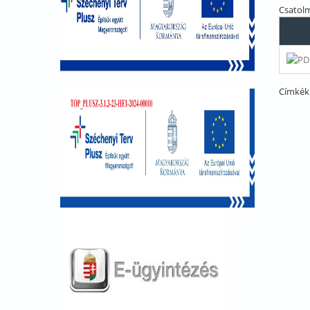
Csatol
Címkék