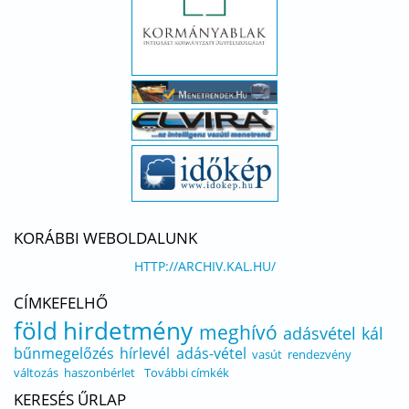
KORÁBBI WEBOLDALUNK
HTTP://ARCHIV.KAL.HU/
CÍMKEFELHŐ
föld
hirdetmény
meghívó
adásvétel
kál
bűnmegelőzés
hírlevél
adás-vétel
vasút
rendezvény
változás
haszonbérlet
További címkék
KERESÉS ŰRLAP