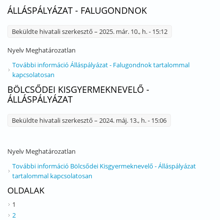
ÁLLÁSPÁLYÁZAT - FALUGONDNOK
Beküldte
hivatali szerkesztő
– 2025. már. 10., h. - 15:12
Nyelv
Meghatározatlan
További információ
Álláspályázat - Falugondnok tartalommal
kapcsolatosan
BÖLCSŐDEI KISGYERMEKNEVELŐ -
ÁLLÁSPÁLYÁZAT
Beküldte
hivatali szerkesztő
– 2024. máj. 13., h. - 15:06
Nyelv
Meghatározatlan
További információ
Bölcsődei Kisgyermeknevelő - Álláspályázat
tartalommal kapcsolatosan
OLDALAK
1
2