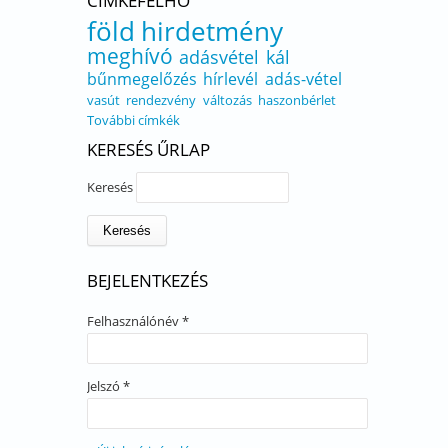
CÍMKEFELHŐ
föld
hirdetmény
meghívó
adásvétel
kál
bűnmegelőzés
hírlevél
adás-vétel
vasút
rendezvény
változás
haszonbérlet
További címkék
KERESÉS ŰRLAP
Keresés
BEJELENTKEZÉS
Felhasználónév
*
Jelszó
*