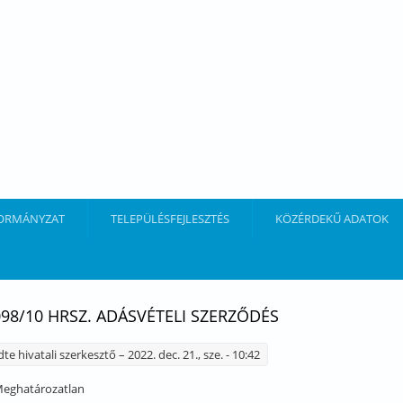
ORMÁNYZAT
TELEPÜLÉSFEJLESZTÉS
KÖZÉRDEKŰ ADATOK
098/10 HRSZ. ADÁSVÉTELI SZERZŐDÉS
dte
hivatali szerkesztő
– 2022. dec. 21., sze. - 10:42
eghatározatlan