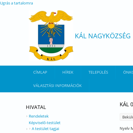
Ugrás a tartalomra
KÁL NAGYKÖZSÉG
CÍMLAP
HÍREK
TELEPÜLÉS
ÖNK
VÁLASZTÁSI INFORMÁCIÓK
KÁL 
HIVATAL
Rendeletek
Bekül
Képviselő-testület
Nyelv
M
A testület tagjai