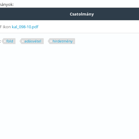
mányok:
Csatolmány
kal_098-10.pdf
:
föld
adásvétel
hirdetmény