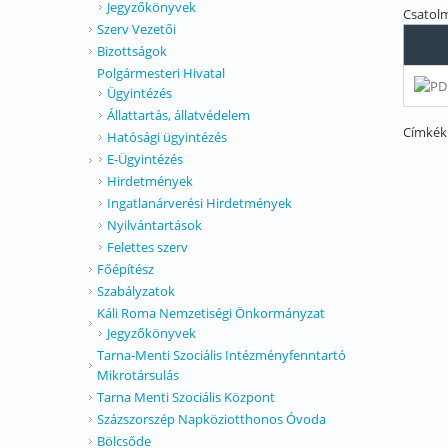
Jegyzőkönyvek
Csatol
Szerv Vezetői
Bizottságok
Polgármesteri Hivatal
Ügyintézés
Állattartás, állatvédelem
Címkék
Hatósági ügyintézés
E-Ügyintézés
Hirdetmények
Ingatlanárverési Hirdetmények
Nyilvántartások
Felettes szerv
Főépítész
Szabályzatok
Káli Roma Nemzetiségi Önkormányzat
Jegyzőkönyvek
Tarna-Menti Szociális Intézményfenntartó
Mikrotársulás
Tarna Menti Szociális Központ
Százszorszép Napköziotthonos Óvoda
Bölcsőde