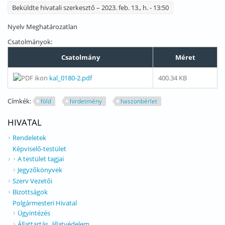
Beküldte
hivatali szerkesztő
– 2023. feb. 13., h. - 13:50
Nyelv
Meghatározatlan
Csatolmányok:
Csatolmány
Méret
kal_0180-2.pdf
400.34 KB
Címkék:
föld
hirdetmény
haszonbérlet
HIVATAL
Rendeletek
Képviselő-testület
A testület tagjai
Jegyzőkönyvek
Szerv Vezetői
Bizottságok
Polgármesteri Hivatal
Ügyintézés
Állattartás, állatvédelem