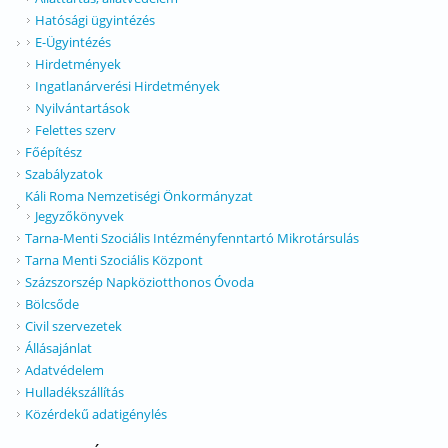
Hatósági ügyintézés
E-Ügyintézés
Hirdetmények
Ingatlanárverési Hirdetmények
Nyilvántartások
Felettes szerv
Főépítész
Szabályzatok
Káli Roma Nemzetiségi Önkormányzat
Jegyzőkönyvek
Tarna-Menti Szociális Intézményfenntartó Mikrotársulás
Tarna Menti Szociális Központ
Százszorszép Napköziotthonos Óvoda
Bölcsőde
Civil szervezetek
Állásajánlat
Adatvédelem
Hulladékszállítás
Közérdekű adatigénylés