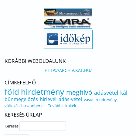
KORÁBBI WEBOLDALUNK
HTTP://ARCHIV.KAL.HU/
CÍMKEFELHŐ
föld
hirdetmény
meghívó
adásvétel
kál
bűnmegelőzés
hírlevél
adás-vétel
vasút
rendezvény
változás
haszonbérlet
További címkék
KERESÉS ŰRLAP
Keresés