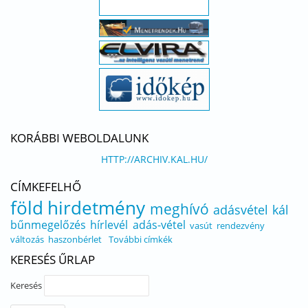
KORÁBBI WEBOLDALUNK
HTTP://ARCHIV.KAL.HU/
CÍMKEFELHŐ
föld
hirdetmény
meghívó
adásvétel
kál
bűnmegelőzés
hírlevél
adás-vétel
vasút
rendezvény
változás
haszonbérlet
További címkék
KERESÉS ŰRLAP
Keresés