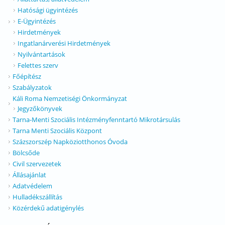
Hatósági ügyintézés
E-Ügyintézés
Hirdetmények
Ingatlanárverési Hirdetmények
Nyilvántartások
Felettes szerv
Főépítész
Szabályzatok
Káli Roma Nemzetiségi Önkormányzat
Jegyzőkönyvek
Tarna-Menti Szociális Intézményfenntartó Mikrotársulás
Tarna Menti Szociális Központ
Százszorszép Napköziotthonos Óvoda
Bölcsőde
Civil szervezetek
Állásajánlat
Adatvédelem
Hulladékszállítás
Közérdekű adatigénylés