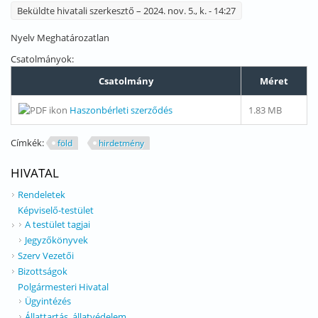
Beküldte
hivatali szerkesztő
– 2024. nov. 5., k. - 14:27
Nyelv
Meghatározatlan
Csatolmányok:
Csatolmány
Méret
Haszonbérleti szerződés
1.83 MB
Címkék:
föld
hirdetmény
HIVATAL
Rendeletek
Képviselő-testület
A testület tagjai
Jegyzőkönyvek
Szerv Vezetői
Bizottságok
Polgármesteri Hivatal
Ügyintézés
Állattartás, állatvédelem