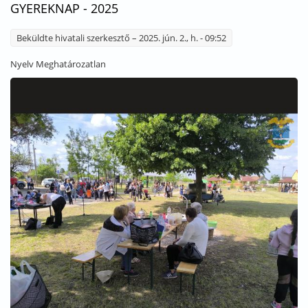
GYEREKNAP - 2025
Beküldte
hivatali szerkesztő
– 2025. jún. 2., h. - 09:52
Nyelv
Meghatározatlan