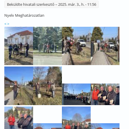
Beküldte
hivatali szerkesztő
– 2025. már. 3., h. - 11:56
Nyelv
Meghatározatlan
<
>