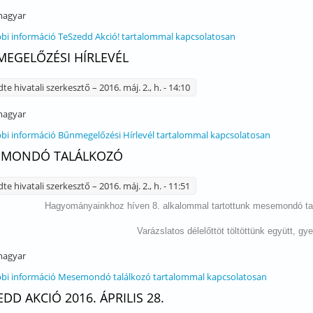
agyar
bi információ
TeSzedd Akció! tartalommal kapcsolatosan
EGELŐZÉSI HÍRLEVÉL
dte
hivatali szerkesztő
– 2016. máj. 2., h. - 14:10
agyar
bi információ
Bűnmegelőzési Hírlevél tartalommal kapcsolatosan
EMONDÓ TALÁLKOZÓ
dte
hivatali szerkesztő
– 2016. máj. 2., h. - 11:51
Hagyományainkhoz híven 8. alkalommal tartottunk mesemondó tal
Varázslatos délelőttöt töltöttünk együtt, gy
agyar
bi információ
Mesemondó találkozó tartalommal kapcsolatosan
EDD AKCIÓ 2016. ÁPRILIS 28.