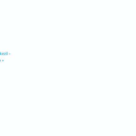
kező ›
ó »