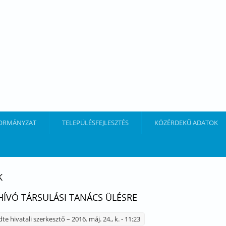
ORMÁNYZAT
TELEPÜLÉSFEJLESZTÉS
KÖZÉRDEKŰ ADATOK
K
ÍVÓ TÁRSULÁSI TANÁCS ÜLÉSRE
dte
hivatali szerkesztő
– 2016. máj. 24., k. - 11:23