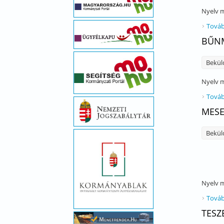
Nyelv
m
Továb
BŰNM
Bekül
Nyelv
m
Továb
MES
Bekül
Nyelv
m
Továb
TESZ