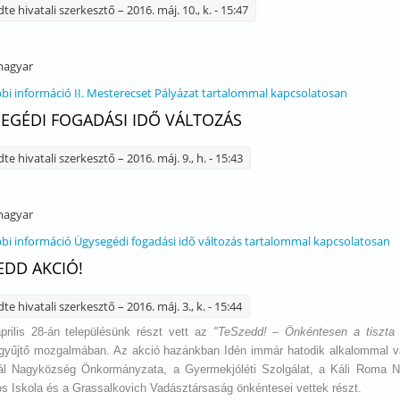
dte
hivatali szerkesztő
– 2016. máj. 10., k. - 15:47
agyar
bi információ
II. Mesterecset Pályázat tartalommal kapcsolatosan
EGÉDI FOGADÁSI IDŐ VÁLTOZÁS
dte
hivatali szerkesztő
– 2016. máj. 9., h. - 15:43
agyar
bi információ
Ügysegédi fogadási idő változás tartalommal kapcsolatosan
EDD AKCIÓ!
dte
hivatali szerkesztő
– 2016. máj. 3., k. - 15:44
prilis 28-án településünk részt vett az
"TeSzedd! – Önkéntesen a tiszta 
yűjtő mozgalmában. Az akció hazánkban Idén immár hatodik alkalommal val
Kál Nagyközség Önkormányzata, a Gyermekjóléti Szolgálat, a Káli Roma 
os Iskola és a Grassalkovich Vadásztársaság önkéntesei vettek részt.