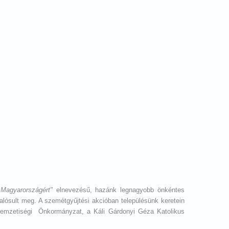
Magyarországért"
elnevezésű, hazánk legnagyobb önkéntes
ósult meg. A szemétgyűjtési akcióban településünk keretein
Nemzetiségi Önkormányzat, a Káli Gárdonyi Géza Katolikus