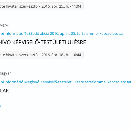
dte
hivatali szerkesztő
– 2016. ápr. 25., h. - 11:04
agyar
bi információ
TeSZedd akció 2016. április 28. tartalommal kapcsolatosan
ÍVÓ KÉPVISELŐ-TESTÜLETI ÜLÉSRE
dte
hivatali szerkesztő
– 2016. ápr. 18., h. - 10:44
agyar
bi információ
Meghívó Képviselő-testületi ülésre tartalommal kapcsolatosa
LAK
ő