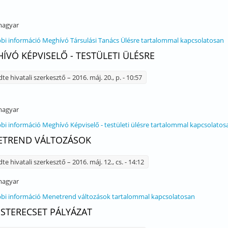
agyar
bi információ
Meghívó Társulási Tanács Ülésre tartalommal kapcsolatosan
ÍVÓ KÉPVISELŐ - TESTÜLETI ÜLÉSRE
dte
hivatali szerkesztő
– 2016. máj. 20., p. - 10:57
agyar
bi információ
Meghívó Képviselő - testületi ülésre tartalommal kapcsolatos
TREND VÁLTOZÁSOK
dte
hivatali szerkesztő
– 2016. máj. 12., cs. - 14:12
agyar
bi információ
Menetrend változások tartalommal kapcsolatosan
MESTERECSET PÁLYÁZAT