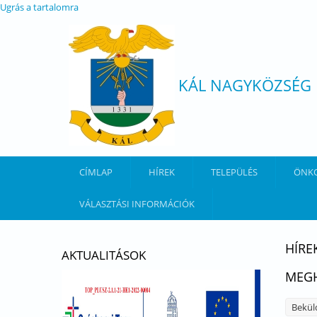
Ugrás a tartalomra
KÁL NAGYKÖZSÉG
CÍMLAP
HÍREK
TELEPÜLÉS
ÖNK
VÁLASZTÁSI INFORMÁCIÓK
HÍRE
AKTUALITÁSOK
MEGH
Bekül