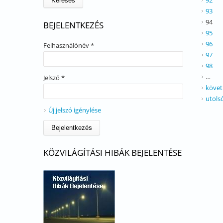
92
93
94
BEJELENTKEZÉS
95
96
Felhasználónév
*
97
98
…
Jelszó
*
követ
utols
Új jelszó igénylése
KÖZVILÁGÍTÁSI HIBÁK BEJELENTÉSE