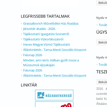
Bekül
LEGFRISSEBB TARTALMAK
Nyelv
m
Grassalkovich Művelődési Ház Átadása
Továb
Játszótér átadás - 2026.
ÜGYS
Tájékoztató Igazgatási Szünetről
Tájékoztató Vízkorlátozásról
Bekül
Heves Megyei Vízmű Tájékoztató
Álláshirdetés - Tarna-Menti Szociális Központ
Falunap 2026
Nyelv
m
Minden, ami retró, Kálban gyűlt össze a
Továb
Múzeumok éjszakáján
Falunap 2026
TESZ
Álláshirdetés - Tarna-Menti Szociális Központ
Bekül
LINKTÁR
2016. á
szemétg
belül 
Általán