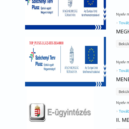
Nyelv
m
Továb
MEGH
Bekül
Nyelv
m
Továb
MENE
Bekül
Nyelv
m
Továb
II. 