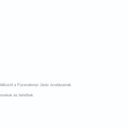
álkozót a Füzesabonyi Járás óvodásainak.
ermekek és felnőttek.