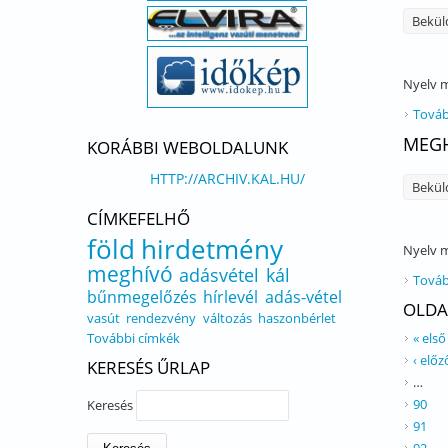
Bekül
Nyelv
m
Továb
MEGH
KORÁBBI WEBOLDALUNK
HTTP://ARCHIV.KAL.HU/
Bekül
CÍMKEFELHŐ
föld
hirdetmény
Nyelv
m
meghívó
adásvétel
kál
Továb
bűnmegelőzés
hírlevél
adás-vétel
OLDA
vasút
rendezvény
változás
haszonbérlet
További címkék
« első
‹ előz
KERESÉS ŰRLAP
…
90
Keresés
91