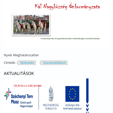
Nyelv
Meghatározatlan
Címkék:
fánksütés
huszártalálkozó
AKTUALITÁSOK