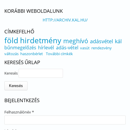
KORÁBBI WEBOLDALUNK
HTTP://ARCHIV.KAL.HU/
CÍMKEFELHŐ
föld
hirdetmény
meghívó
adásvétel
kál
bűnmegelőzés
hírlevél
adás-vétel
vasút
rendezvény
változás
haszonbérlet
További címkék
KERESÉS ŰRLAP
Keresés
BEJELENTKEZÉS
Felhasználónév
*