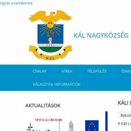
Ugrás a tartalomra
KÁL NAGYKÖZSÉG
CÍMLAP
HÍREK
TELEPÜLÉS
ÖNK
VÁLASZTÁSI INFORMÁCIÓK
KÁLI
AKTUALITÁSOK
Bekül
A Káli 