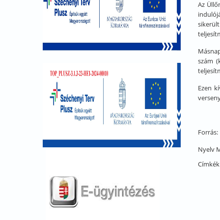
Az Üllő
indulój
sikerül
teljesí
Másnap 
szám (k
teljesí
Ezen kí
verseny
Forrás:
Nyelv
M
Címkék