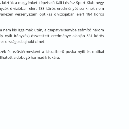
a, köztük a megyénket képviselő Káli Lövész Sport Klub négy
rányzék divízióban elért 188 körös eredményét senkinek nem
ugyanezen versenyszám optikás divíziójában elért 184 körös
riója nem kis izgalmak után, a csapatversenybe számító három
ly nyílt irányzék) összesített eredménye alapján 531 körös
es országos bajnoki címét.
yzék és ezüstérmesként a kiskaliberű puska nyílt és optikai
állhatott a dobogó harmadik fokára.