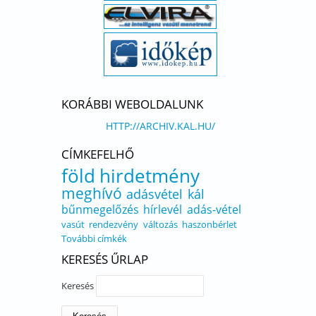
KORÁBBI WEBOLDALUNK
HTTP://ARCHIV.KAL.HU/
CÍMKEFELHŐ
föld
hirdetmény
meghívó
adásvétel
kál
bűnmegelőzés
hírlevél
adás-vétel
vasút
rendezvény
változás
haszonbérlet
További címkék
KERESÉS ŰRLAP
Keresés