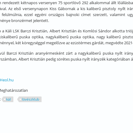
n rendezett kétnapos versenyen 75 sportlövő 292 alkalommal állt lőállásb
ával. Az első versenynapon Kiss Gábornak a kis kaliberű pisztoly nyílt i
t felülmúlnia, ezzel egyéni országos bajnoki címet szerzett, valamint 
tménye bronzérmet jelentett.
a Káli LSK Barczi Krisztián, Albert Krisztián és Komlósi Sándor alkotta t
iskaliberű puska optika, nagykaliberű puska optika, nagy kaliberű piszto
tménnyel, két köregységgel megelőzve az ezüstérmes gárdát, megvédte 2021-
vül Barczi Krisztián aranyérmesként zárt a nagykaliberű puska nyílt irán
számban, Albert Krisztián pedig sörétes puska nyílt irányzék kategóriában 
Heol.hu
eghatározatlan
:
kál
lövészklub