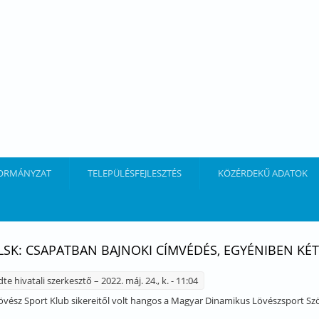
ORMÁNYZAT
TELEPÜLÉSFEJLESZTÉS
KÖZÉRDEKŰ ADATOK
 LSK: CSAPATBAN BAJNOKI CÍMVÉDÉS, EGYÉNIBEN KÉ
dte
hivatali szerkesztő
– 2022. máj. 24., k. - 11:04
Lövész Sport Klub sikereitől volt hangos a Magyar Dinamikus Lövészsport S