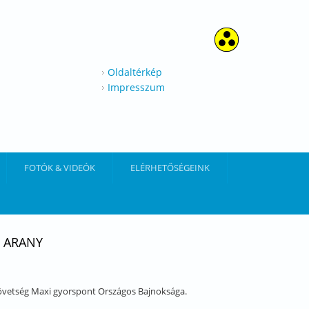
Oldaltérkép
Impresszum
FOTÓK & VIDEÓK
ELÉRHETŐSÉGEINK
T ARANY
zövetség Maxi gyorspont Országos Bajnoksága.