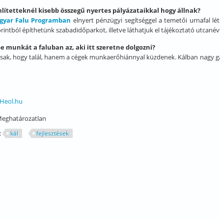
mlítetteknél kisebb összegű nyertes pályázataikkal hogy állnak?
gyar Falu Programban
elnyert pénzügyi segítséggel a temetői urnafal l
forintból építhetünk szabadidőparkot, illetve láthatjuk el tájékoztató utcanévt
-e munkát a faluban az, aki itt szeretne dolgozni?
ak, hogy talál, hanem a cégek munkaerőhiánnyal küzdenek. Kálban nagy g
Heol.hu
eghatározatlan
:
kál
fejlesztések