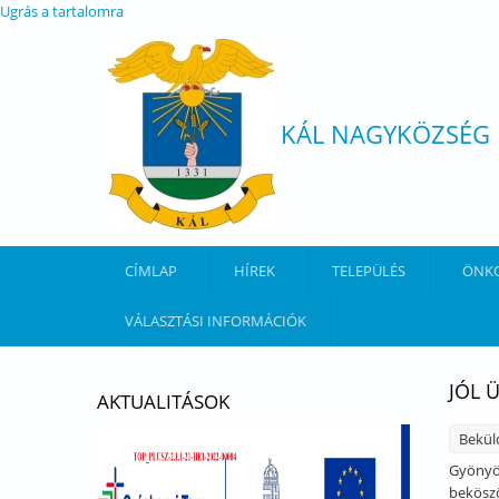
Ugrás a tartalomra
KÁL NAGYKÖZSÉG
CÍMLAP
HÍREK
TELEPÜLÉS
ÖNK
VÁLASZTÁSI INFORMÁCIÓK
JÓL 
AKTUALITÁSOK
Bekül
Gyönyör
beköszö