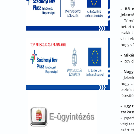
– Bő e
jelent
– Tömö
betarto
családi
viselté
hogy vé
– Miké
– Rövid
– Nagy
– Jelen
hogy a 
eszközb
létesít
– Úgy 
szakas
– Joger
végi te
ezért i