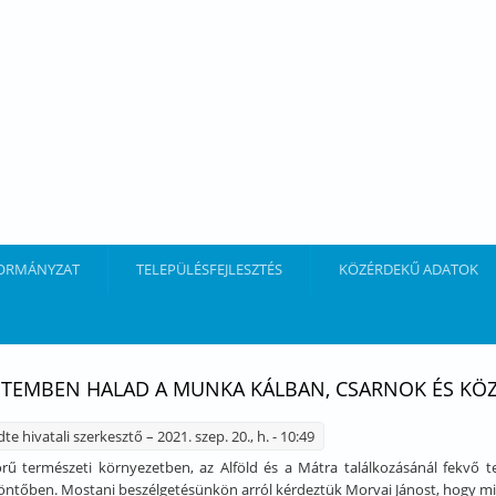
ORMÁNYZAT
TELEPÜLÉSFEJLESZTÉS
KÖZÉRDEKŰ ADATOK
ÜTEMBEN HALAD A MUNKA KÁLBAN, CSARNOK ÉS KÖZ
dte
hivatali szerkesztő
– 2021. szep. 20., h. - 10:49
ű természeti környezetben, az Alföld és a Mátra találkozásánál fekvő te
ntőben. Mostani beszélgetésünkön arról kérdeztük Morvai Jánost, hogy mikén