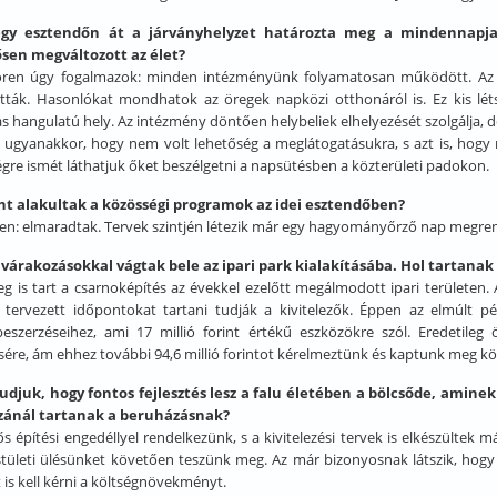
gy esztendőn át a járványhelyzet határozta meg a mindennapja
ősen megváltozott az élet?
ren úgy fogalmazok: minden intézményünk folyamatosan működött. Az ó
tták. Hasonlókat mondhatok az öregek napközi otthonáról is. Ez kis lét
as hangulatú hely. Az intézmény döntően helybeliek elhelyezését szolgálja,
k ugyanakkor, hogy nem volt lehetőség a meglátogatásukra, s azt is, hogy
gre ismét láthatjuk őket beszélgetni a napsütésben a közterületi padokon.
nt alakultak a közösségi programok az idei esztendőben?
en: elmaradtak. Tervek szintjén létezik már egy hagyományőrző nap megre
 várakozásokkal vágtak bele az ipari park kialakításába. Hol tartan
leg is tart a csarnoképítés az évekkel ezelőtt megálmodott ipari területe
tervezett időpontokat tartani tudják a kivitelezők. Éppen az elmúlt pén
eszerzéseihez, ami 17 millió forint értékű eszközökre szól. Eredetileg ö
ésére, ám ehhez további 94,6 millió forintot kérelmeztünk és kaptunk meg 
tudjuk, hogy fontos fejlesztés lesz a falu életében a bölcsőde, amine
zánál tartanak a beruházásnak?
ős építési engedéllyel rendelkezünk, s a kivitelezési tervek is elkészültek
stületi ülésünket követően teszünk meg. Az már bizonyosnak látszik, hogy 
tt is kell kérni a költségnövekményt.