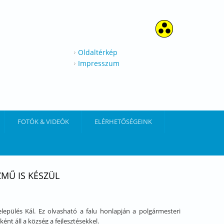
Oldaltérkép
Impresszum
FOTÓK & VIDEÓK
ELÉRHETŐSÉGEINK
MŰ IS KÉSZÜL
lepülés Kál. Ez olvasható a falu honlapján a polgármesteri
t áll a község a fejlesztésekkel.