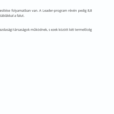
étesítése folyamatban van. A Leader-program révén pedig 8,8
áblákkal a falut.
azdasági társaságok működnek, s ezek között két termelőcég