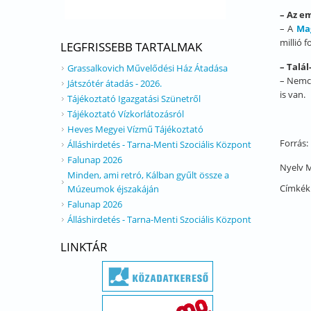
– Az e
– A
Ma
millió 
LEGFRISSEBB TARTALMAK
– Talál
Grassalkovich Művelődési Ház Átadása
– Nemcs
Játszótér átadás - 2026.
is van.
Tájékoztató Igazgatási Szünetről
Tájékoztató Vízkorlátozásról
Heves Megyei Vízmű Tájékoztató
Forrás:
Álláshirdetés - Tarna-Menti Szociális Központ
Falunap 2026
Nyelv
M
Minden, ami retró, Kálban gyűlt össze a
Címkék
Múzeumok éjszakáján
Falunap 2026
Álláshirdetés - Tarna-Menti Szociális Központ
LINKTÁR