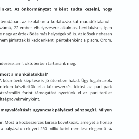
inkat. Az önkormányzat miként tudta kezelni, hogy
vodában, az iskolában a korlátozásokat maradéktalanul ­
számú, 22 ember elhelyezésére alkalmas, bentlakásos, igen
 de nagy az érdeklődés más helységekből is. Az idősek nehezen
 nem járhattak ki keddenként, péntekenként a piacra. Öröm,
ndezése, amit októberben tartanánk meg.
ak most a munkálatokkal?
n. A közművek kiépítése is jó ütemben halad. Úgy fogalmazok,
teken készítettük el a közbeszerzési kiírást az ipari park
tszázmillió forint támogatást nyertünk el az ipari terület
költségnövekményként.
k megvalósítását ugyancsak pályázati pénz segíti. Milyen
 már. Most a közbeszerzés kiírása következik, amelyet a hónap
a pályázaton elnyert 250 millió forint nem lesz elegendő rá,