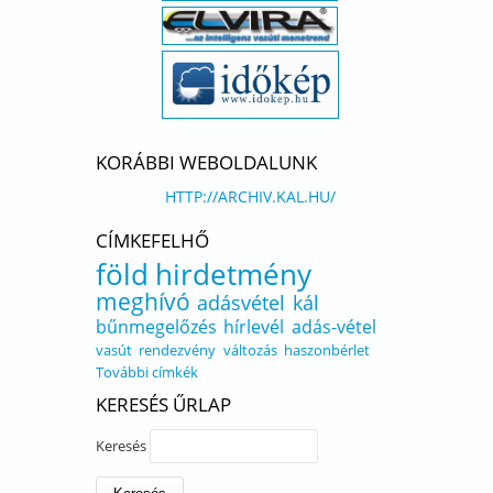
KORÁBBI WEBOLDALUNK
HTTP://ARCHIV.KAL.HU/
CÍMKEFELHŐ
föld
hirdetmény
meghívó
adásvétel
kál
bűnmegelőzés
hírlevél
adás-vétel
vasút
rendezvény
változás
haszonbérlet
További címkék
KERESÉS ŰRLAP
Keresés