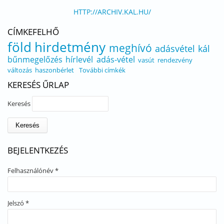
HTTP://ARCHIV.KAL.HU/
CÍMKEFELHŐ
föld
hirdetmény
meghívó
adásvétel
kál
bűnmegelőzés
hírlevél
adás-vétel
vasút
rendezvény
változás
haszonbérlet
További címkék
KERESÉS ŰRLAP
Keresés
BEJELENTKEZÉS
Felhasználónév
*
Jelszó
*