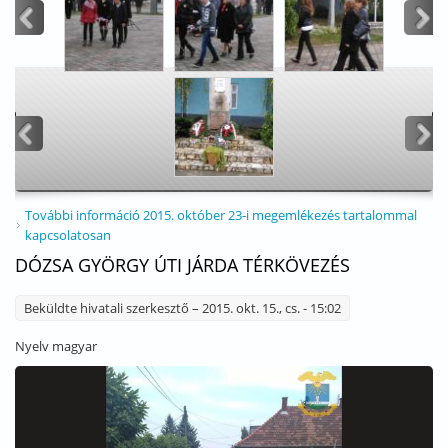
<
>
<
>
További információ
2015. október 23-i megemlékezés tartalommal
kapcsolatosan
DÓZSA GYÖRGY ÚTI JÁRDA TÉRKÖVEZÉS
Beküldte
hivatali szerkesztő
– 2015. okt. 15., cs. - 15:02
Nyelv
magyar