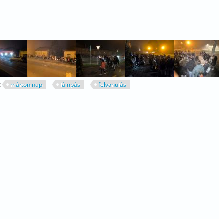
:
márton nap
lámpás
felvonulás