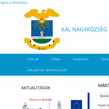
Ugrás a tartalomra
KÁL NAGYKÖZSÉG
CÍMLAP
HÍREK
TELEPÜLÉS
ÖNK
VÁLASZTÁSI INFORMÁCIÓK
MÁRT
AKTUALITÁSOK
Bekül
Nyelv
M