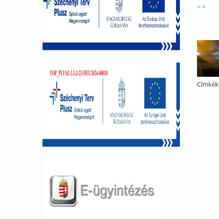
<
>
Címkék