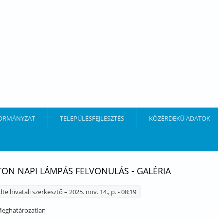
ORMÁNYZAT
TELEPÜLÉSFEJLESZTÉS
KÖZÉRDEKŰ ADATOK
ON NAPI LÁMPÁS FELVONULÁS - GALÉRIA
dte
hivatali szerkesztő
– 2025. nov. 14., p. - 08:19
eghatározatlan