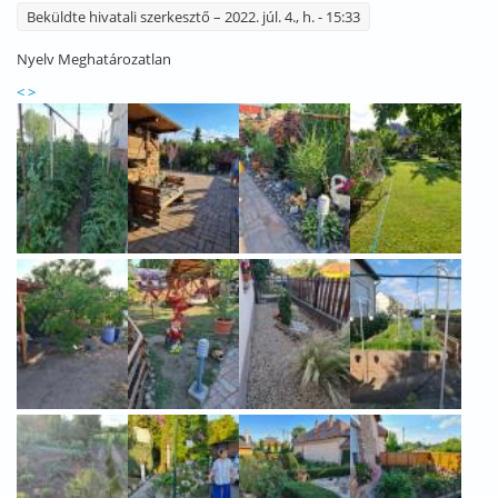
Beküldte
hivatali szerkesztő
– 2022. júl. 4., h. - 15:33
Nyelv
Meghatározatlan
<
>