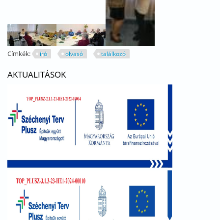
Címkék:
író
olvasó
találkozó
AKTUALITÁSOK