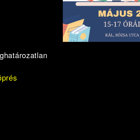
ghatározatlan
öprés