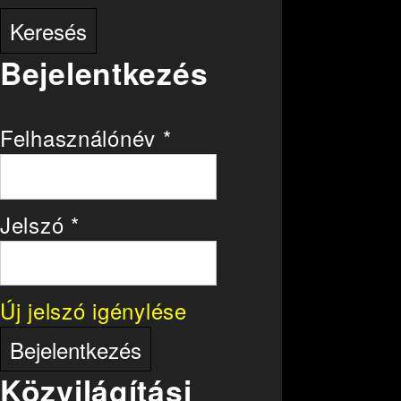
Bejelentkezés
Felhasználónév
*
Jelszó
*
Új jelszó igénylése
Közvilágítási