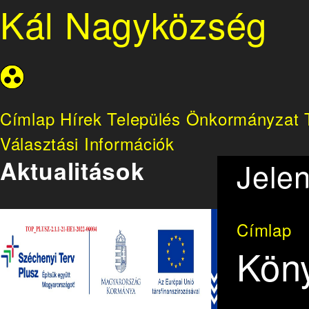
Kál Nagyközség
Címlap
Hírek
Település
Önkormányzat
Választási Információk
Aktualitások
Jelen
Címlap
Köny