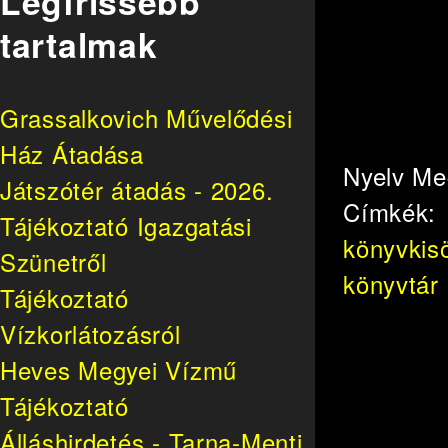
Legfrissebb
tartalmak
Grassalkovich Művelődési
Ház Átadása
Nyelv
Me
Játszótér átadás - 2026.
Címkék:
Tájékoztató Igazgatási
könyvkis
Szünetről
könyvtár
Tájékoztató
Vízkorlátozásról
Heves Megyei Vízmű
Tájékoztató
Álláshirdetés - Tarna-Menti