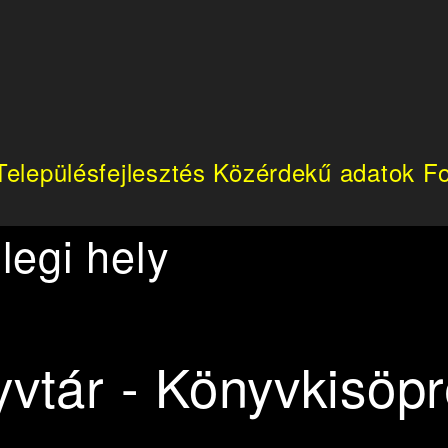
Településfejlesztés
Közérdekű adatok
Fo
legi hely
vtár - Könyvkisöp