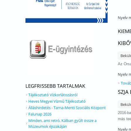
Nyelv
m
KIEM
KIBŐ
Bekül
Az Orsz
Nyelv
m
Továb
LEGFRISSEBB TARTALMAK
SZJA
Tájékoztató Vízkorlátozásról
Heves Megyei Vízmű Tájékoztató
Bekül
Álláshirdetés - Tarna-Menti Szociális Központ
2016-ba
Falunap 2026
más tee
Minden, ami retró, Kálban gyűlt össze a
Múzeumok éjszakáján
Nyelv
m