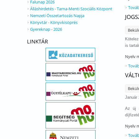
Falunap 2026
Továb
Álláshirdetés - Tarna-Menti Szociális Központ
Nemzeti Összetartozás Napja
JOGS
Könyvtár - Könyvkisöprés
Gyereknap - 2026
Bekül
Kötelez
LINKTÁR
is tart
Nyelv
m
Továb
VÁLT
Bekül
Január 
Az új 
díjfize
Nyelv
m
Továb