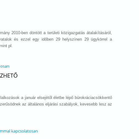
ny 2010-ben döntött a területi közigazgatás átalakításáról,
ivatalok és ezzel egy időben 29 helyszínen 29 ügykörrel a
int pl.
tosan
ÉZHETŐ
lalkozások a január elsejétől életbe lépő bürokráciacsökkentő
zerűsödnek az általános eljárási szabályok, kevesebb lesz az
lommal kapcsolatosan