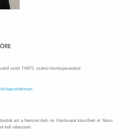
KÖRE
sáról szóló T/4972. számú törvényjavaslatot.
mal kapcsolatosan
yettük azt a Nemzeti Adó- és Vámhivatal készítheti el. Nincs
t kell választani.