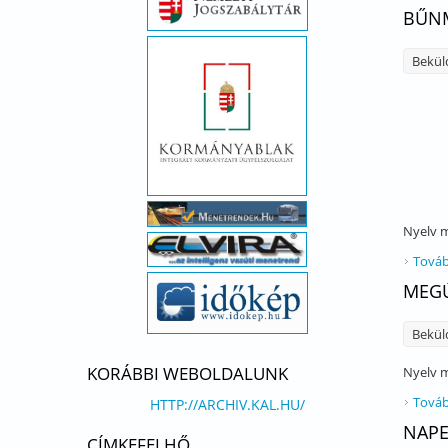
BŰNM
Bekül
Nyelv
m
Továb
MEGÚ
Bekül
KORÁBBI WEBOLDALUNK
Nyelv
m
Továb
HTTP://ARCHIV.KAL.HU/
NAPE
CÍMKEFELHŐ