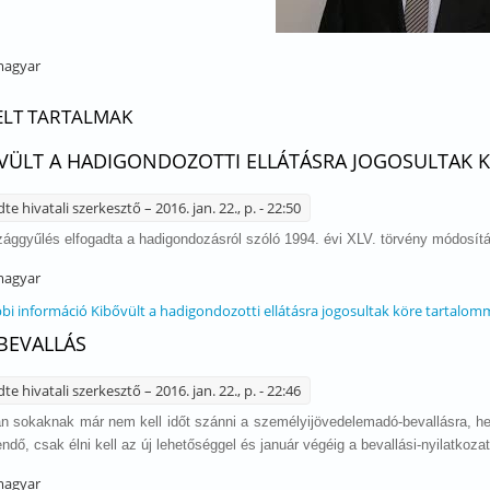
agyar
ELT TARTALMAK
VÜLT A HADIGONDOZOTTI ELLÁTÁSRA JOGOSULTAK 
dte
hivatali szerkesztő
– 2016. jan. 22., p. - 22:50
ággyűlés elfogadta a hadigondozásról szóló 1994. évi XLV. törvény módosítá
agyar
bi információ
Kibővült a hadigondozotti ellátásra jogosultak köre tartalom
 BEVALLÁS
dte
hivatali szerkesztő
– 2016. jan. 22., p. - 22:46
n sokaknak már nem kell időt szánni a személyijövedelemadó-bevallásra, hel
ndő, csak élni kell az új lehetőséggel és január végéig a bevallási-nyilatkozato
agyar