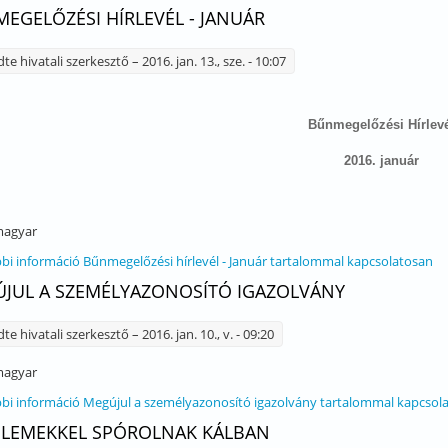
EGELŐZÉSI HÍRLEVÉL - JANUÁR
dte
hivatali szerkesztő
– 2016. jan. 13., sze. - 10:07
Bűnmegelőzési Hírlev
2016. január
agyar
bi információ
Bűnmegelőzési hírlevél - Január tartalommal kapcsolatosan
JUL A SZEMÉLYAZONOSÍTÓ IGAZOLVÁNY
dte
hivatali szerkesztő
– 2016. jan. 10., v. - 09:20
agyar
bi információ
Megújul a személyazonosító igazolvány tartalommal kapcsol
LEMEKKEL SPÓROLNAK KÁLBAN