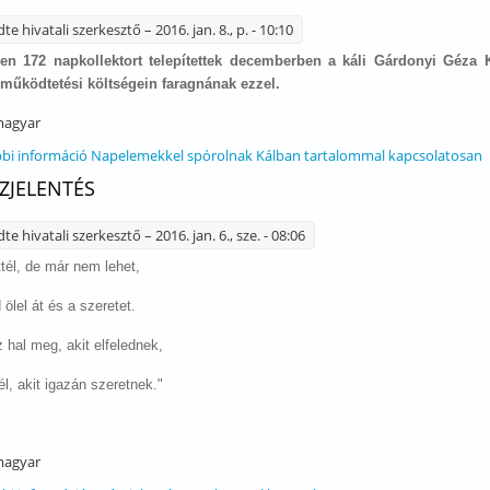
dte
hivatali szerkesztő
– 2016. jan. 8., p. - 10:10
en 172 napkollektort telepítettek decemberben a káli Gárdonyi Géza Ka
működtetési költségein faragnának ezzel.
agyar
bi információ
Napelemekkel spórolnak Kálban tartalommal kapcsolatosan
ZJELENTÉS
dte
hivatali szerkesztő
– 2016. jan. 6., sze. - 08:06
tél, de már nem lehet,
ölel át és a szeretet.
 hal meg, akit elfelednek,
él, akit igazán szeretnek."
agyar