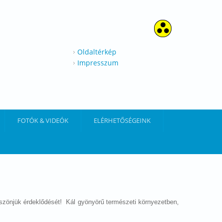
Oldaltérkép
Impresszum
FOTÓK & VIDEÓK
ELÉRHETŐSÉGEINK
Köszönjük érdeklődését! Kál gyönyörű természeti környezetben,