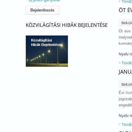
Továb
ÖT É
Bekül
KÖZVILÁGÍTÁSI HIBÁK BEJELENTÉSE
Öt éve 
melynek
kormány
Nyelv
m
Továb
JANU
Bekül
Évi tíz
jogszab
engedél
Nyelv
m
Továb