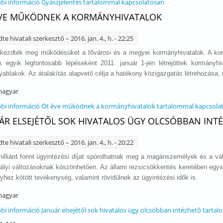
bi információ
Gyászjelentés tartalommal kapcsolatosan
VE MŰKÖDNEK A KORMÁNYHIVATALOK
dte
hivatali szerkesztő
– 2016. jan. 4., h. - 22:25
kezdték meg működésüket a fővárosi és a megyei kormányhivatalok. A kormá
 egyik legfontosabb lépéseként 2011. január 1-jén létrejöttek kormányh
ablakok. Az átalakítás alapvető célja a hatékony közigazgatás létrehozása, m
agyar
bi információ
Öt éve működnek a kormányhivatalok tartalommal kapcsola
ÁR ELSEJÉTŐL SOK HIVATALOS ÜGY OLCSÓBBAN INT
dte
hivatali szerkesztő
– 2016. jan. 4., h. - 20:22
milliárd forint ügyintézési díjat spórolhatnak meg a magánszemélyek és a vál
ályi változásoknak köszönhetően. Az állami rezsicsökkentés keretében egys
yhez kötött tevékenység, valamint rövidülnek az ügyintézési idők is.
agyar
bi információ
Január elsejétől sok hivatalos ügy olcsóbban intézhető tarta