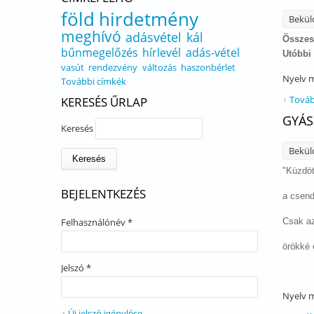
föld
hirdetmény
Bekül
meghívó
adásvétel
kál
Összes
bűnmegelőzés
hírlevél
adás-vétel
Utóbbi 
vasút
rendezvény
változás
haszonbérlet
Nyelv
m
További címkék
Továb
KERESÉS ŰRLAP
GYÁS
Keresés
Bekül
"Küzdöt
BEJELENTKEZÉS
a csend 
Felhasználónév
*
Csak az
örökké 
Jelszó
*
Nyelv
m
Új jelszó igénylése