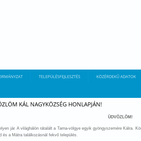
ORMÁNYZAT
TELEPÜLÉSFEJLESZTÉS
KÖZÉRDEKŰ ADATOK
ZLÖM KÁL NAGYKÖZSÉG HONLAPJÁN!
ÜDVÖZLÖM!
elyen jár. A világhálón rátalált a Tarna-völgye egyik gyöngyszemére Kálra. 
ld és a Mátra találkozásnál fekvő település.