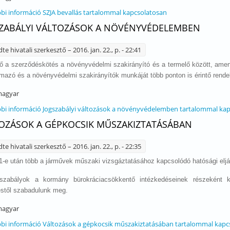
bi információ
SZJA bevallás tartalommal kapcsolatosan
ZABÁLYI VÁLTOZÁSOK A NÖVÉNYVÉDELEMBEN
dte
hivatali szerkesztő
– 2016. jan. 22., p. - 22:41
ő a szerződéskötés a növényvédelmi szakirányító és a termelő között, amenny
almazó és a növényvédelmi szakirányítók munkáját több ponton is érintő rend
agyar
bi információ
Jogszabályi változások a növényvédelemben tartalommal ka
OZÁSOK A GÉPKOCSIK MŰSZAKIZTATÁSÁBAN
dte
hivatali szerkesztő
– 2016. jan. 22., p. - 22:35
1-e után több a járművek műszaki vizsgáztatásához kapcsolódó hatósági eljár
szabályok a kormány bürokráciacsökkentő intézkedéseinek részeként ker
téstől szabadulunk meg.
agyar
bi információ
Változások a gépkocsik műszakiztatásában tartalommal kapc