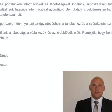
tes portálunkon információkat és lehetőségeket kínálunk, rendszeresen fri
ódást sok hasznos információval gyorsítjuk. Bemutatjuk a polgármesteri hiv
 telefonszámait.
get szeretnénk nyújtani az ügyintézéshez, a tanuláshoz és a szórakozáshoz 
állunk a lakosság, a vállalkozók és az érdeklődök előtt. Reméljük, hogy h
ciókra.
 János
ester