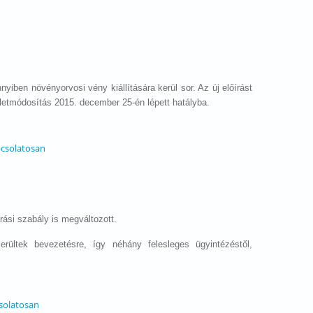
iben növényorvosi vény kiállítására kerül sor. Az új előírást
eletmódosítás 2015. december 25-én lépett hatályba.
pcsolatosan
ási szabály is megváltozott.
ültek bevezetésre, így néhány felesleges ügyintézéstől,
solatosan