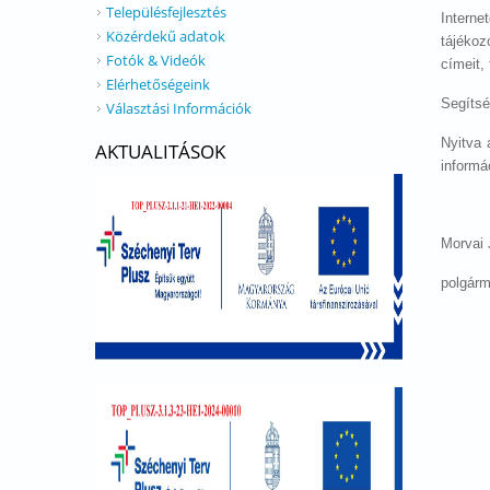
Településfejlesztés
Interne
Közérdekű adatok
tájékoz
Fotók & Videók
címeit,
Elérhetőségeink
Segítsé
Választási Információk
Nyitva 
AKTUALITÁSOK
informá
Morvai
polgárm