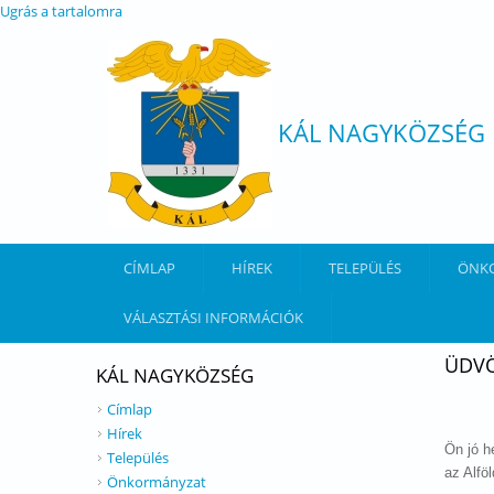
Ugrás a tartalomra
KÁL NAGYKÖZSÉG
CÍMLAP
HÍREK
TELEPÜLÉS
ÖNK
VÁLASZTÁSI INFORMÁCIÓK
ÜDVÖ
KÁL NAGYKÖZSÉG
Címlap
Hírek
Ön jó h
Település
az Alfö
Önkormányzat