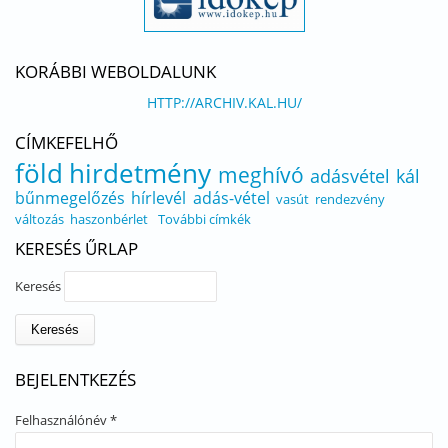
KORÁBBI WEBOLDALUNK
HTTP://ARCHIV.KAL.HU/
CÍMKEFELHŐ
föld
hirdetmény
meghívó
adásvétel
kál
bűnmegelőzés
hírlevél
adás-vétel
vasút
rendezvény
változás
haszonbérlet
További címkék
KERESÉS ŰRLAP
Keresés
BEJELENTKEZÉS
Felhasználónév
*