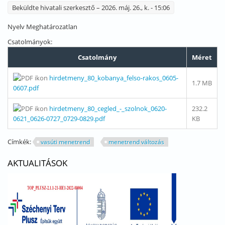
Beküldte
hivatali szerkesztő
– 2026. máj. 26., k. - 15:06
Nyelv
Meghatározatlan
Csatolmányok:
Csatolmány
Méret
hirdetmeny_80_kobanya_felso-rakos_0605-
1.7 MB
0607.pdf
hirdetmeny_80_cegled_-_szolnok_0620-
232.2
0621_0626-0727_0729-0829.pdf
KB
Címkék:
vasúti menetrend
menetrend változás
AKTUALITÁSOK