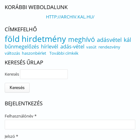
KORÁBBI WEBOLDALUNK
HTTP://ARCHIV.KAL.HU/
CÍMKEFELHŐ
föld
hirdetmény
meghívó
adásvétel
kál
bűnmegelőzés
hírlevél
adás-vétel
vasút
rendezvény
változás
haszonbérlet
További címkék
KERESÉS ŰRLAP
Keresés
BEJELENTKEZÉS
Felhasználónév
*
Jelszó
*