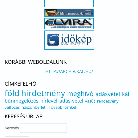
KORÁBBI WEBOLDALUNK
HTTP://ARCHIV.KAL.HU/
CÍMKEFELHŐ
föld
hirdetmény
meghívó
adásvétel
kál
bűnmegelőzés
hírlevél
adás-vétel
vasút
rendezvény
változás
haszonbérlet
További címkék
KERESÉS ŰRLAP
Keresés