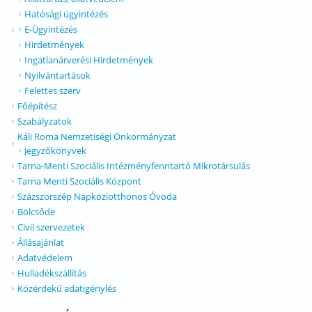
Hatósági ügyintézés
E-Ügyintézés
Hirdetmények
Ingatlanárverési Hirdetmények
Nyilvántartások
Felettes szerv
Főépítész
Szabályzatok
Káli Roma Nemzetiségi Önkormányzat
Jegyzőkönyvek
Tarna-Menti Szociális Intézményfenntartó Mikrotársulás
Tarna Menti Szociális Központ
Százszorszép Napköziotthonos Óvoda
Bölcsőde
Civil szervezetek
Állásajánlat
Adatvédelem
Hulladékszállítás
Közérdekű adatigénylés