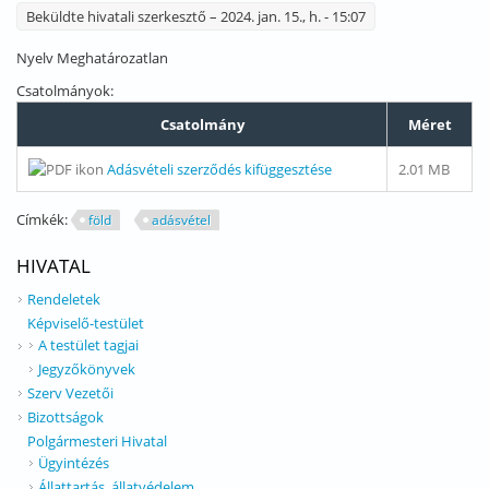
Beküldte
hivatali szerkesztő
– 2024. jan. 15., h. - 15:07
Nyelv
Meghatározatlan
Csatolmányok:
Csatolmány
Méret
Adásvételi szerződés kifüggesztése
2.01 MB
Címkék:
föld
adásvétel
HIVATAL
Rendeletek
Képviselő-testület
A testület tagjai
Jegyzőkönyvek
Szerv Vezetői
Bizottságok
Polgármesteri Hivatal
Ügyintézés
Állattartás, állatvédelem