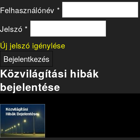
Felhasználónév
*
Jelszó
*
Új jelszó igénylése
Közvilágítási hibák
bejelentése