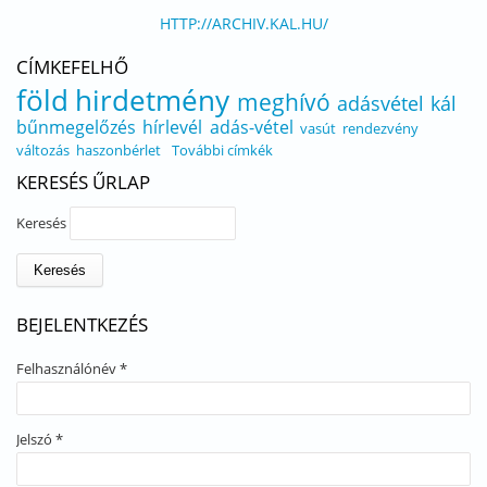
HTTP://ARCHIV.KAL.HU/
CÍMKEFELHŐ
föld
hirdetmény
meghívó
adásvétel
kál
bűnmegelőzés
hírlevél
adás-vétel
vasút
rendezvény
változás
haszonbérlet
További címkék
KERESÉS ŰRLAP
Keresés
BEJELENTKEZÉS
Felhasználónév
*
Jelszó
*