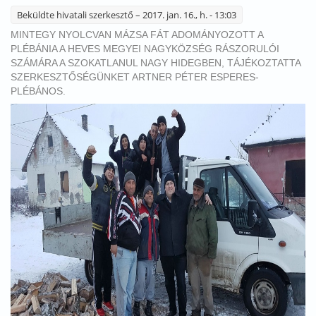
Beküldte
hivatali szerkesztő
– 2017. jan. 16., h. - 13:03
MINTEGY NYOLCVAN MÁZSA FÁT ADOMÁNYOZOTT A
PLÉBÁNIA A HEVES MEGYEI NAGYKÖZSÉG RÁSZORULÓI
SZÁMÁRA A SZOKATLANUL NAGY HIDEGBEN, TÁJÉKOZTATTA
SZERKESZTŐSÉGÜNKET ARTNER PÉTER ESPERES-
PLÉBÁNOS.