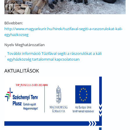
Bővebben:
http://www.magyarkurir.hu/hirek/tuzifaval-segiti-a-raszorulokat-kali-
egyhazkozseg
Nyelv
Meghatározatlan
További információ
Tűzifával segíti a rászorulókat a káli
egyházközség tartalommal kapcsolatosan
AKTUALITÁSOK