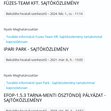
FÜZES-TEAM KFT. SAJTÓKÖZLEMÉNY
Beküldte
hivatali szerkesztő
– 2024. feb. 1., cs. - 11:14
Nyelv
Meghatározatlan
További információ
Füzes-Team Kft. Sajtóközlemény tartalommal
kapcsolatosan
IPARI PARK - SAJTÓKÖZLEMÉNY
Beküldte
hivatali szerkesztő
– 2021. már. 8., h. - 15:05
Nyelv
Meghatározatlan
További információ
Ipari Park - Sajtóközlemény tartalommal
kapcsolatosan
EFOP-1.5.3 TARNA-MENTI ÖSZTÖNDÍJ PÁLYÁZAT -
SAJTÓKÖZLEMÉNY
Beküldte
hivatali szerkesztő
– 2018. okt. 30., k. - 14:52