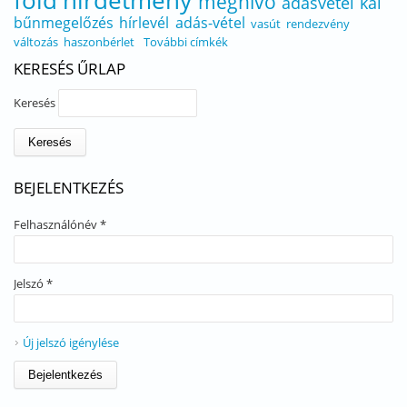
föld
hirdetmény
meghívó
adásvétel
kál
bűnmegelőzés
hírlevél
adás-vétel
vasút
rendezvény
változás
haszonbérlet
További címkék
KERESÉS ŰRLAP
Keresés
BEJELENTKEZÉS
Felhasználónév
*
Jelszó
*
Új jelszó igénylése