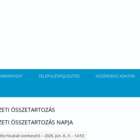
ORMÁNYZAT
TELEPÜLÉSFEJLESZTÉS
KÖZÉRDEKŰ ADATOK
ETI ÖSSZETARTOZÁS
ETI ÖSSZETARTOZÁS NAPJA
dte
hivatali szerkesztő
– 2026. jún. 8., h. - 14:53