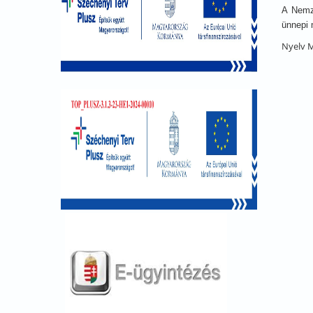
A Nemze
ünnepi 
Nyelv
M