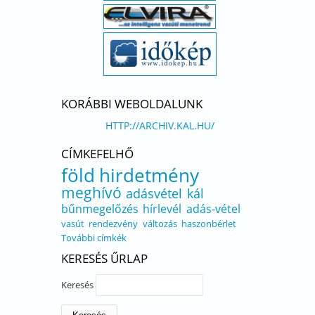
KORÁBBI WEBOLDALUNK
HTTP://ARCHIV.KAL.HU/
CÍMKEFELHŐ
föld
hirdetmény
meghívó
adásvétel
kál
bűnmegelőzés
hírlevél
adás-vétel
vasút
rendezvény
változás
haszonbérlet
További címkék
KERESÉS ŰRLAP
Keresés