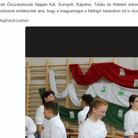
ti Összetartozás Napján Kál, Kompolt, Kápolna, Tófalu és Aldebrő önkor
műsorral emlékeztek arra, hogy a magyarságot a földrajzi határokon túl is öss
eghatározatlan