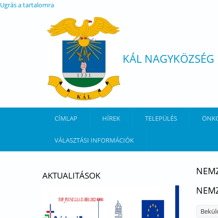
Ugrás a tartalomra
KÁL NAGYKÖZSÉG
CÍMLAP
HÍREK
TELEPÜLÉS
ÖNK
VÁLASZTÁSI INFORMÁCIÓK
NEMZ
AKTUALITÁSOK
NEMZ
Bekül