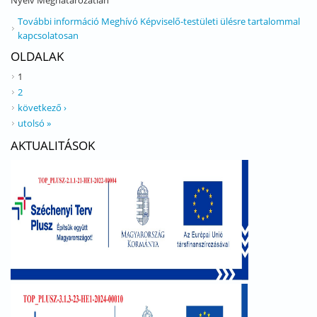
Nyelv
Meghatározatlan
További információ
Meghívó Képviselő-testületi ülésre tartalommal
kapcsolatosan
OLDALAK
1
2
következő ›
utolsó »
AKTUALITÁSOK