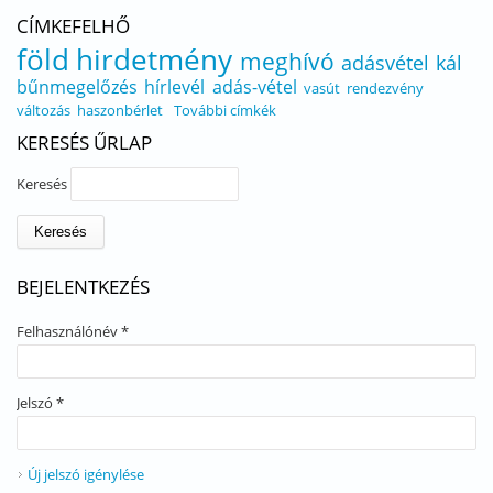
CÍMKEFELHŐ
föld
hirdetmény
meghívó
adásvétel
kál
bűnmegelőzés
hírlevél
adás-vétel
vasút
rendezvény
változás
haszonbérlet
További címkék
KERESÉS ŰRLAP
Keresés
BEJELENTKEZÉS
Felhasználónév
*
Jelszó
*
Új jelszó igénylése