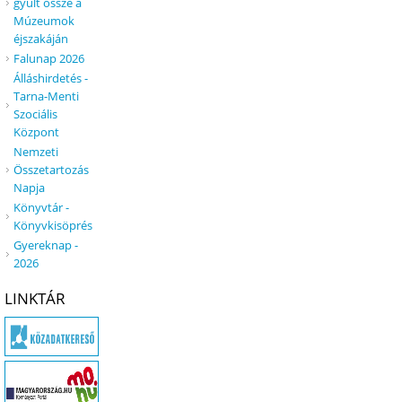
gyűlt össze a
Múzeumok
éjszakáján
Falunap 2026
Álláshirdetés -
Tarna-Menti
Szociális
Központ
Nemzeti
Összetartozás
Napja
Könyvtár -
Könyvkisöprés
Gyereknap -
2026
LINKTÁR