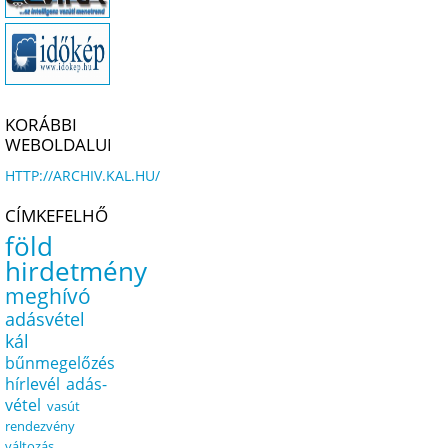
KORÁBBI
WEBOLDALUNK
HTTP://ARCHIV.KAL.HU/
CÍMKEFELHŐ
föld
hirdetmény
meghívó
adásvétel
kál
bűnmegelőzés
hírlevél
adás-
vétel
vasút
rendezvény
változás