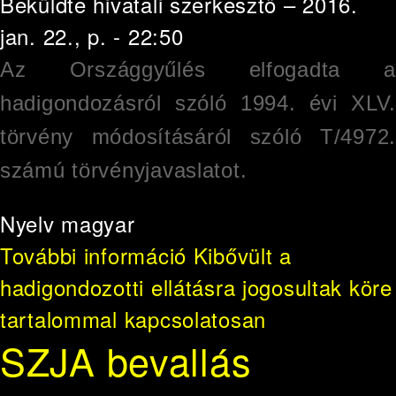
Beküldte
hivatali szerkesztő
– 2016.
jan. 22., p. - 22:50
Az Országgyűlés elfogadta a
hadigondozásról szóló 1994. évi XLV.
törvény módosításáról szóló T/4972.
számú törvényjavaslatot.
Nyelv
magyar
További információ
Kibővült a
hadigondozotti ellátásra jogosultak köre
tartalommal kapcsolatosan
SZJA bevallás