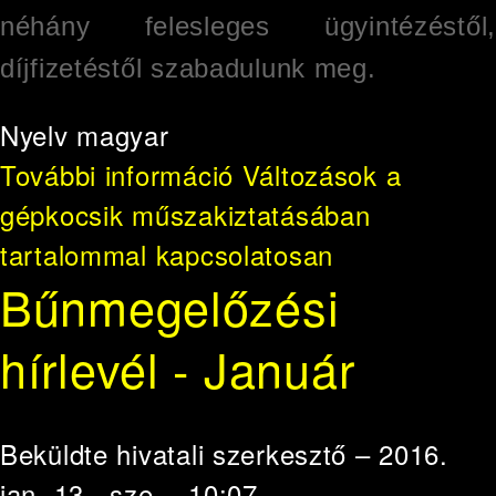
néhány felesleges ügyintézéstől,
díjfizetéstől szabadulunk meg.
Nyelv
magyar
További információ
Változások a
gépkocsik műszakiztatásában
tartalommal kapcsolatosan
Bűnmegelőzési
hírlevél - Január
Beküldte
hivatali szerkesztő
– 2016.
jan. 13., sze. - 10:07