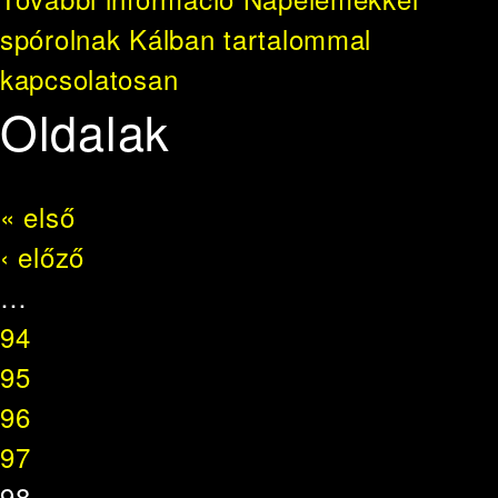
spórolnak Kálban tartalommal
kapcsolatosan
Oldalak
« első
‹ előző
…
94
95
96
97
98