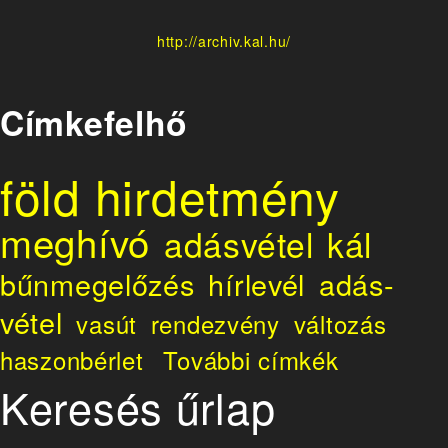
http://archiv.kal.hu/
Címkefelhő
föld
hirdetmény
meghívó
adásvétel
kál
bűnmegelőzés
hírlevél
adás-
vétel
vasút
rendezvény
változás
haszonbérlet
További címkék
Keresés űrlap