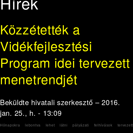
Hírek
Közzétették a
Vidékfejlesztési
Program idei tervezett
menetrendjét
Beküldte
hivatali szerkesztő
– 2016.
jan. 25., h. - 13:09
Hónapokra lebontva lehet látni pályázati felhívások tervezett