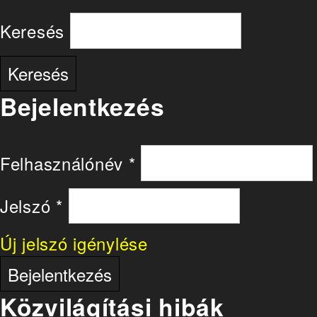
Keresés
Bejelentkezés
Felhasználónév
*
Jelszó
*
Új jelszó igénylése
Közvilágítási hibák