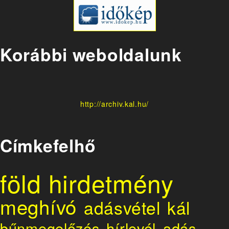
Korábbi weboldalunk
http://archiv.kal.hu/
Címkefelhő
föld
hirdetmény
meghívó
adásvétel
kál
bűnmegelőzés
hírlevél
adás-