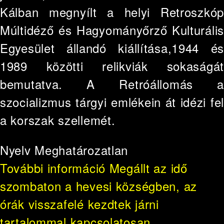
Kálban megnyílt a helyi Retroszkóp
Múltidéző és Hagyományőrző Kulturális
Egyesület állandó kiállítása,1944 és
1989 közötti relikviák sokaságát
bemutatva. A Retróállomás a
szocializmus tárgyi emlékein át idézi fel
a korszak szellemét.
Nyelv
Meghatározatlan
További információ
Megállt az idő
szombaton a hevesi községben, az
órák visszafelé kezdtek járni
tartalommal kapcsolatosan