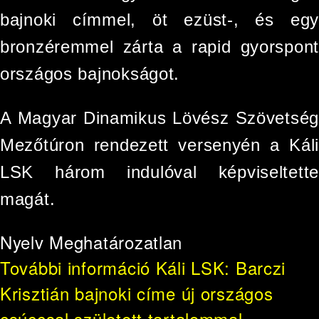
bajnoki címmel, öt ezüst-, és egy
bronzéremmel zárta a rapid gyorspont
országos bajnokságot.
A Magyar Dinamikus Lövész Szövetség
Mezőtúron rendezett versenyén a Káli
LSK három indulóval képviseltette
magát.
Nyelv
Meghatározatlan
További információ
Káli LSK: Barczi
Krisztián bajnoki címe új országos
csúccsal született tartalommal