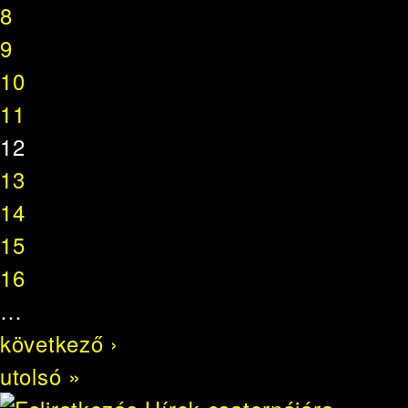
8
9
10
11
12
13
14
15
16
…
következő ›
utolsó »