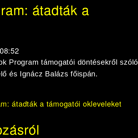
ram: átadták a
 08:52
k Program támogatói döntésekről szóló
lő és Ignácz Balázs főispán.
: átadták a támogatói okleveleket
ozásról