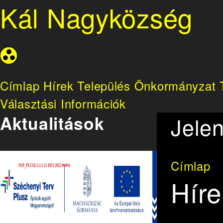
Kál Nagyközség
Címlap
Hírek
Település
Önkormányzat
Választási Információk
Aktualitások
Jelen
Címlap
Híre