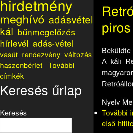
hirdetmény
Retró
meghívó
adásvétel
piros
kál
bűnmegelőzés
hírlevél
adás-vétel
Beküldt
vasút
rendezvény
változás
A káli R
haszonbérlet
További
magyaro
címkék
Retróállo
Keresés űrlap
Nyelv
Me
További 
Keresés
első hifi