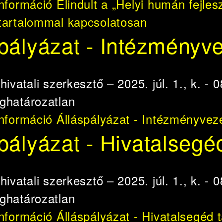
információ
Elindult a „Helyi humán fejl
tartalommal kapcsolatosan
pályázat - Intézményv
e
hivatali szerkesztő
– 2025. júl. 1., k. - 
ghatározatlan
információ
Álláspályázat - Intézményvez
pályázat - Hivatalsegé
e
hivatali szerkesztő
– 2025. júl. 1., k. - 
ghatározatlan
információ
Álláspályázat - Hivatalsegéd 