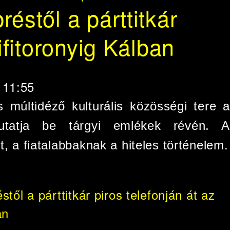
éstől a párttitkár
ifitoronyig Kálban
- 11:55
múltidéző kulturális közösségi tere a
mutatja be tárgyi emlékek révén. A
, a fiatalabbaknak a hiteles történelem.
ől a párttitkár piros telefonján át az
an