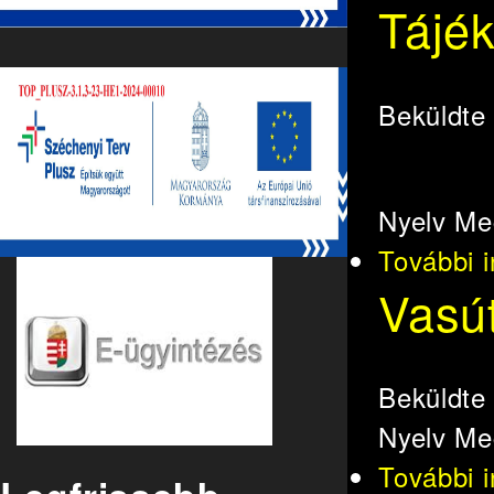
Tájék
Beküldt
Nyelv
Me
További 
Vasú
Beküldt
Nyelv
Me
További 