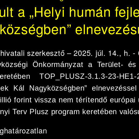
ult a „Helyi humán fejl
községben” elnevezés
e
hivatali szerkesztő
– 2025. júl. 14., h. -
községi Önkormányzat a Terület- és T
eretében TOP_PLUSZ-3.1.3-23-HE1
ések Kál Nagyközségben” elnevezéssel 
llió forint vissza nem térítendő európai
nyi Terv Plusz program keretében valós
ghatározatlan