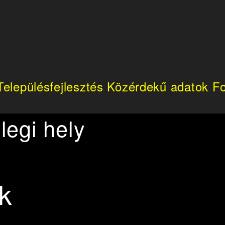
Településfejlesztés
Közérdekű adatok
Fo
legi hely
k