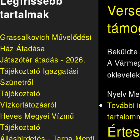
Legfrissebb
Vers
tartalmak
támog
Grassalkovich Művelődési
Ház Átadása
Beküldt
Játszótér átadás - 2026.
A Vármeg
Tájékoztató Igazgatási
oklevelek
Szünetről
Tájékoztató
Nyelv
Me
Vízkorlátozásról
További 
Heves Megyei Vízmű
tartalom
Értes
Tájékoztató
Álláshirdetés - Tarna-Menti