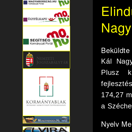
Elind
Nagy
Beküldt
Kál Nagy
Plusz k
fejleszt
174,27 mi
a Széche
Nyelv
Me