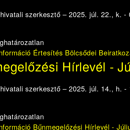
e
hivatali szerkesztő
– 2025. júl. 22., k. -
ghatározatlan
információ
Értesítés Bölcsődei Beiratkoz
gelőzési Hírlevél - Jú
e
hivatali szerkesztő
– 2025. júl. 14., h. -
ghatározatlan
információ
Bűnmegelőzési Hírlevél - Júli