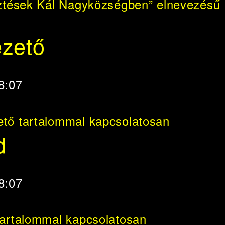
esztések Kál Nagyközségben” elnevezésű
ezető
08:07
ető tartalommal kapcsolatosan
d
08:07
tartalommal kapcsolatosan