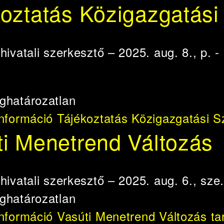
oztatás Közigazgatási
e
hivatali szerkesztő
– 2025. aug. 8., p. -
ghatározatlan
információ
Tájékoztatás Közigazgatási S
ti Menetrend Változás
e
hivatali szerkesztő
– 2025. aug. 6., sze.
ghatározatlan
információ
Vasúti Menetrend Változás ta