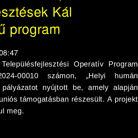
esztések Kál
ű program
 08:47
elepülésfejlesztési Operatív Program
-2024-00010 számon, „Helyi humán
pályázatot nyújtott be, amely alapján
 uniós támogatásban részesült. A projekt
ul meg.