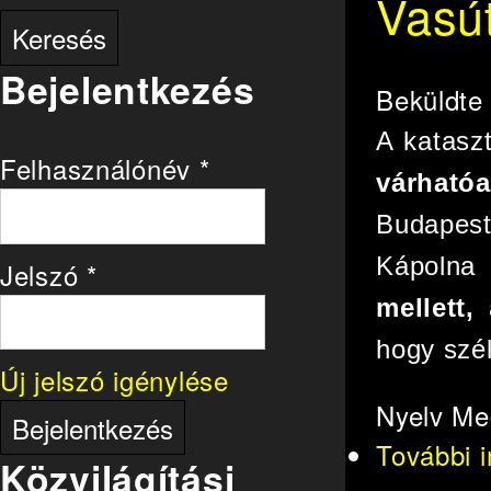
Vasú
Bejelentkezés
Beküldt
A katasz
Felhasználónév
*
várható
Budapest
Kápolna
Jelszó
*
mellett,
a
hogy szé
Új jelszó igénylése
Nyelv
Me
További 
Közvilágítási