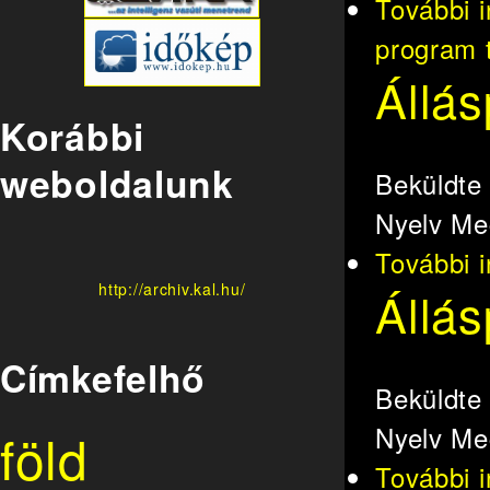
További 
program 
Állás
Korábbi
weboldalunk
Beküldt
Nyelv
Me
További 
http://archiv.kal.hu/
Állás
Címkefelhő
Beküldt
Nyelv
Me
föld
További 