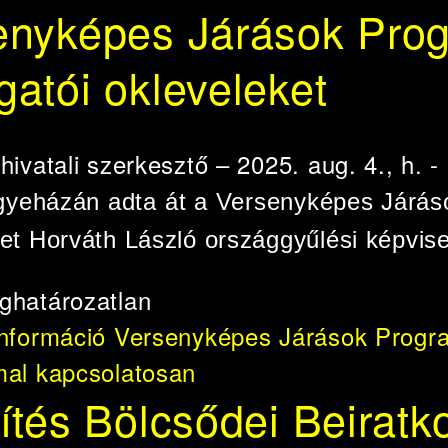
enyképes Járások Prog
atói okleveleket
e
hivatali szerkesztő
– 2025. aug. 4., h. -
yeházán adta át a Versenyképes Járáso
et Horváth László országgyűlési képvise
ghatározatlan
információ
Versenyképes Járások Program
mal kapcsolatosan
ítés Bölcsődei Beiratk