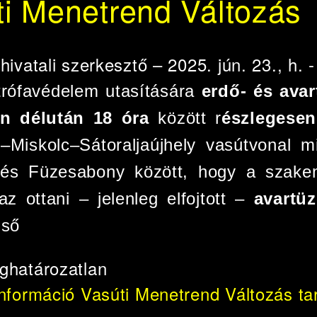
ti Menetrend Változás
e
hivatali szerkesztő
– 2025. jún. 23., h. 
trófavédelem utasítására
erdő- és avar
an délután 18 óra
között r
észlegesen
–Miskolc–Sátoraljaújhely vasútvonal m
 és Füzesabony között, hogy a szak
z ottani – jelenleg elfojtott –
avartü
lső
ghatározatlan
információ
Vasúti Menetrend Változás ta