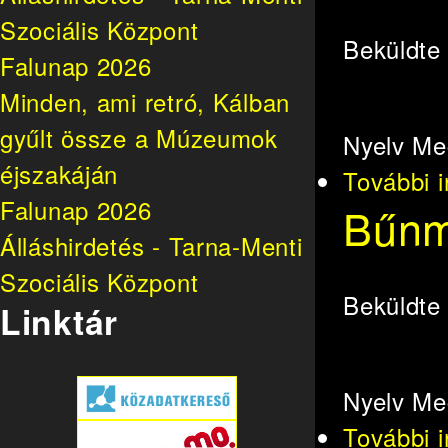
Szociális Központ
Beküldt
Falunap 2026
Minden, ami retró, Kálban
gyűlt össze a Múzeumok
Nyelv
Me
éjszakáján
További 
Falunap 2026
Bűnme
Álláshirdetés - Tarna-Menti
Szociális Központ
Beküldt
Linktár
Nyelv
Me
További 