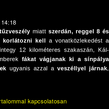
- 14:18
tűzveszély
miatt
szerdán, reggel 8 és
 korlátozni kell
a vonatközlekedést a
integy 12 kilométeres szakaszán, Kál-
emberek
fákat vágjanak ki a sínpálya
zek
ugyanis azzal a
veszéllyel járnak
,
rtalommal kapcsolatosan