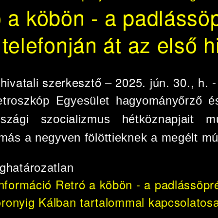
 a köbön - a padlássöpr
 telefonján át az első h
e
hivatali szerkesztő
– 2025. jún. 30., h. 
etroszkóp Egyesület hagyományőrző és 
rszági szocializmus hétköznapjait 
más a negyven fölöttieknek a megélt mút
ghatározatlan
információ
Retró a köbön - a padlássöprést
toronyig Kálban tartalommal kapcsolatos